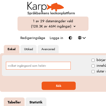
1 av 29 datamängder vald
(128.3K av 46M ingångar)
Redigeringsläge
Logga in
Enkel
Utökad
Avancerad
börja
innehå
slutar
Sök
Tabeller
Statistik