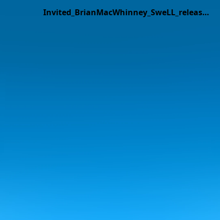
Invited_BrianMacWhinney_SweLL_release.mp4