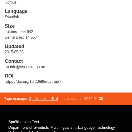
Corpus
Language
Swedish
Size
Tokens: 253,642
Sentences: 14,557
Updated
2015-05-26
Contact
sb-info@svenska.gu.se
DOI
https://doi.org/10.23695/revf-er27
Page manager:
Språkbanken Text
|
Last update: 2026-04-30
Språkbanken Text
Department of Swedish, Multilingualism, Language Technology