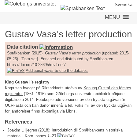
Skip
Svenska
to
MENU
main
content
Gustav Vasa's letter production
Data citation
Språkbanken (2015).
Gustav Vasa's letter production
(updated: 2015-
05-26). [Data set]. Enriched and distributed by Språkbanken.
https://doi.org/10.23695/revf-er27
Additional ways to cite the dataset.
King Gustav I's registry
Korpusen bygger på Riksarkivets utgåva av
Konung Gustaf den förstes
registratur
(1861–1916) som Göteborgs universitetsbibliotek började
digitalisera 2014. Fotokopierade versioner av den tryckta utgåvan är
OCR-lästa och kan därför innehålla fel. Faksimil av den tryckta utgåvan
för jämförelser finns åtkomliga via
Libris
.
References
Joakim Lilljegren (2018):
Introduktion till Språkbankens historiska
material i Korp
, pages
1–23