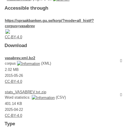
Accessible through
https://spraakbanken.gu.se/korp/?mode=all_hist#?
corpus=vasabrev
CC-BY-4.0
Download
vasabrev.xml.bz2
corpus
(XML)
2.02 MB
2015-05-26
CC-BY-4.0
stats_VASABREV.txt.zip
Word statistics:
(CSV)
401.14 KB
2025-04-22
CC-BY-4.0
Type