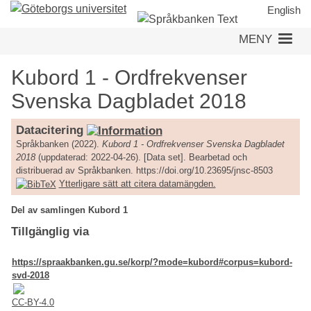
Hoppa
English
till
MENY
huvudinnehåll
Kubord 1 - Ordfrekvenser
Svenska Dagbladet 2018
Datacitering
Språkbanken (2022).
Kubord 1 - Ordfrekvenser Svenska Dagbladet
2018
(uppdaterad: 2022-04-26). [Data set]. Bearbetad och
distribuerad av Språkbanken. https://doi.org/10.23695/jnsc-8503
Ytterligare sätt att citera datamängden.
Del av samlingen Kubord 1
Tillgänglig via
https://spraakbanken.gu.se/korp/?mode=kubord#corpus=kubord-
svd-2018
CC-BY-4.0