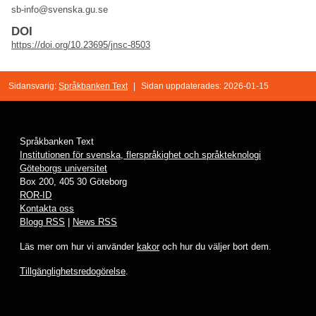
sb-info@svenska.gu.se
DOI
https://doi.org/10.23695/jnsc-8503
Sidansvarig:
Språkbanken Text
|
Sidan uppdaterades: 2026-01-15
Språkbanken Text
Institutionen för svenska, flerspråkighet och språkteknologi
Göteborgs universitet
Box 200, 405 30 Göteborg
ROR-ID
Kontakta oss
Blogg RSS
|
News RSS
Läs mer om hur vi använder
kakor
och hur du väljer bort dem.
Tillgänglighetsredogörelse
.