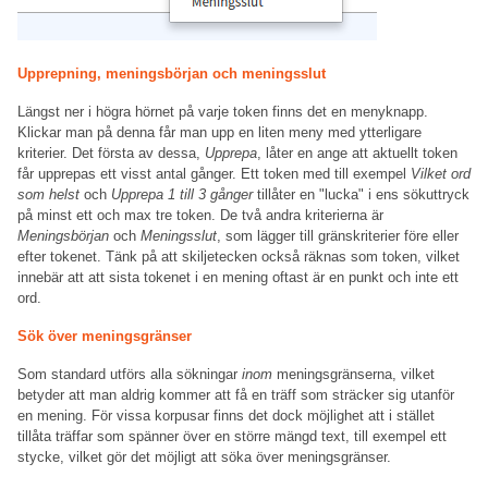
Upprepning, meningsbörjan och meningsslut
Längst ner i högra hörnet på varje token finns det en menyknapp.
Klickar man på denna får man upp en liten meny med ytterligare
kriterier. Det första av dessa,
Upprepa
, låter en ange att aktuellt token
får upprepas ett visst antal gånger. Ett token med till exempel
Vilket ord
som helst
och
Upprepa 1 till 3 gånger
tillåter en "lucka" i ens sökuttryck
på minst ett och max tre token. De två andra kriterierna är
Meningsbörjan
och
Meningsslut
, som lägger till gränskriterier före eller
efter tokenet. Tänk på att skiljetecken också räknas som token, vilket
innebär att att sista tokenet i en mening oftast är en punkt och inte ett
ord.
Sök över meningsgränser
Som standard utförs alla sökningar
inom
meningsgränserna, vilket
betyder att man aldrig kommer att få en träff som sträcker sig utanför
en mening. För vissa korpusar finns det dock möjlighet att i stället
tillåta träffar som spänner över en större mängd text, till exempel ett
stycke, vilket gör det möjligt att söka över meningsgränser.