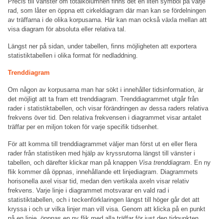
Precis till vänster om totalkolumnen finns det en liten symbol på varje
rad, som låter en öppna ett cirkeldiagram där man kan se fördelningen
av träffarna i de olika korpusarna. Här kan man också växla mellan att
visa diagram för absoluta eller relativa tal.
Längst ner på sidan, under tabellen, finns möjligheten att exportera
statistiktabellen i olika format för nedladdning.
Trenddiagram
Om någon av korpusarna man har sökt i innehåller tidsinformation, är
det möjligt att ta fram ett trenddiagram. Trenddiagrammet utgår från
rader i statistiktabellen, och visar förändringen av dessa raders relativa
frekvens över tid. Den relativa frekvensen i diagrammet visar antalet
träffar per en miljon token för varje specifik tidsenhet.
För att komma till trenddiagrammet väljer man först ut en eller flera
rader från statistiken med hjälp av kryssrutorna längst till vänster i
tabellen, och därefter klickar man på knappen
Visa trenddiagram
. En ny
flik kommer då öppnas, innehållande ett linjediagram. Diagrammets
horisonella axel visar tid, medan den vertikala axeln visar relativ
frekvens. Varje linje i diagrammet motsvarar en vald rad i
statistiktabellen, och i teckenförklaringen längst till höger går det att
kryssa i och ur vilka linjer man vill visa. Genom att klicka på en punkt
på en linje, öppnas en ny flik med alla träffar för just den tidpunkten.