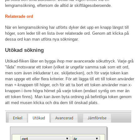
lemgramsökning, eftersom de alltid är skiftlägesoberoende.
Relaterade ord
När en lemgramsökning har utförts dyker det upp en knapp längst till
höger, som leder till en lista över relaterade ord. Genom att klicka på
dessa ord kan man utföra nya sökningar.
Utökad sökning
Utökad-fliken låter en bygga ihop mer avancerade sökuttryck. Varje grå
"låda" motsvarar ett
token
(vilket är ungefär samma sak som ett ord,
men som även inkluderar t.ex. skiljetecken), och för varje token kan
man uppge ett eller flera kriterier. För att lägga till ett till token använder
man +-knappen till höger, och för att ta bort ett token använder man x-
knappen i övre högra hörnet på varje token (endast synlig om mer än
ett token finns). Man kan även byta ordning på befintliga token genom
att med musen klicka och dra dem till önskad plats.