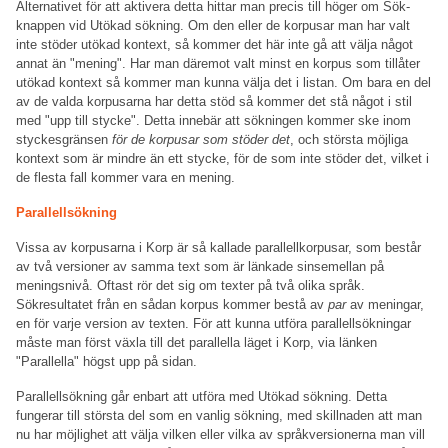
Alternativet för att aktivera detta hittar man precis till höger om Sök-
knappen vid Utökad sökning. Om den eller de korpusar man har valt
inte stöder utökad kontext, så kommer det här inte gå att välja något
annat än "mening". Har man däremot valt minst en korpus som tillåter
utökad kontext så kommer man kunna välja det i listan. Om bara en del
av de valda korpusarna har detta stöd så kommer det stå något i stil
med "upp till stycke". Detta innebär att sökningen kommer ske inom
styckesgränsen
för de korpusar som stöder det
, och största möjliga
kontext som är mindre än ett stycke, för de som inte stöder det, vilket i
de flesta fall kommer vara en mening.
Parallellsökning
Vissa av korpusarna i Korp är så kallade parallellkorpusar, som består
av två versioner av samma text som är länkade sinsemellan på
meningsnivå. Oftast rör det sig om texter på två olika språk.
Sökresultatet från en sådan korpus kommer bestå av
par
av meningar,
en för varje version av texten. För att kunna utföra parallellsökningar
måste man först växla till det parallella läget i Korp, via länken
"Parallella" högst upp på sidan.
Parallellsökning går enbart att utföra med Utökad sökning. Detta
fungerar till största del som en vanlig sökning, med skillnaden att man
nu har möjlighet att välja vilken eller vilka av språkversionerna man vill