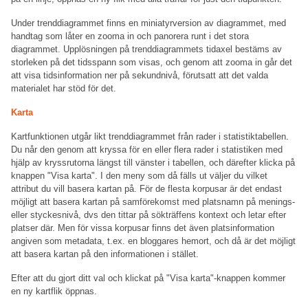
Under trenddiagrammet finns en miniatyrversion av diagrammet, med
handtag som låter en zooma in och panorera runt i det stora
diagrammet. Upplösningen på trenddiagrammets tidaxel bestäms av
storleken på det tidsspann som visas, och genom att zooma in går det
att visa tidsinformation ner på sekundnivå, förutsatt att det valda
materialet har stöd för det.
Karta
Kartfunktionen utgår likt trenddiagrammet från rader i statistiktabellen.
Du når den genom att kryssa för en eller flera rader i statistiken med
hjälp av kryssrutorna längst till vänster i tabellen, och därefter klicka på
knappen "Visa karta". I den meny som då fälls ut väljer du vilket
attribut du vill basera kartan på. För de flesta korpusar är det endast
möjligt att basera kartan på samförekomst med platsnamn på menings-
eller styckesnivå, dvs den tittar på sökträffens kontext och letar efter
platser där. Men för vissa korpusar finns det även platsinformation
angiven som metadata, t.ex. en bloggares hemort, och då är det möjligt
att basera kartan på den informationen i stället.
Efter att du gjort ditt val och klickat på "Visa karta"-knappen kommer
en ny kartflik öppnas.