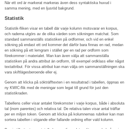
När ett ord är markerat markeras även dess syntaktiska huvud i
samma mening, med en ljusröd bakgrund.
Statistik
Statistik-fliken visar en tabell där varje kolumn motsvarar en korpus,
och raderna utgörs av de olika värden som sökningen matchat. Som
standard sammanställs statistiken på ordformer, och vid en enkel
sökning på endast ett ord kommer det därför bara finnas en rad, medan
en sökning på ett lemgram i stället ger en rad per ordform som
förekommer i materialet. Man kan även välja att sammanställa
statistiken på andra attribut än ordform, till exempel ordklass eller något
textattribut. För vissa attribut kan man välja om sammanställningen ska
vara skiftlägesberoende eller ej.
Genom att klicka på sökträfftexten i en resultatrad i tabellen, öppnas en
ny KWIC-flik med de meningar som legat till grund för just den
statistikraden.
Tabellens celler visar antalet förekomster i varje korpus, både i absoluta
tal (inom parentes) och relativa tal. De relativa talen visar antal träffar
per en miljon token. Genom att klicka på kolumnernas rubriker kan man
sortera tabellen i stigande eller fallande ordning efter vald kolumn.