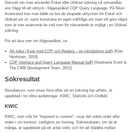
Oavsett om man använder Enkel eller Utökad sökning så omvandlas
ens fråga till ett uttryck i frågespråket CQP Query Language. På fliken
Avancerad
kan man både se hur de skapade uttrycken för Enkel och
Utökad ser ut, samt konstuera en egen sökfråga om man vill göra något
som är mer avancerat än vad som för närvarande är möjligt i en Utökad
sökning.
För att läsa mer om frågespråket, se:
Att söka i Korp med CQP och Regexp – en introduktion (pdf)
(Klas
Hjortstam, 2018)
CQP Interface and Query Language Manual (pdf)
(Stephanie Evert &
The CWB Development Team, 2022)
Sökresultat
Resultatvyn, som visas först efter att en sökning har utförts, är
uppdelad i tre olika avdelningar:
KWIC
,
Statistik
och
Ordbild
.
KWIC
KWIC, som står för "keyword in context", visar det sökta ordet eller
orden i sin kontext, vanligtvis en mening. Sökresultaten, om de är
många, är uppdelade på ett antal sidor, och för att bläddra mellan