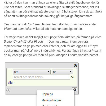
klicka på den kan man stänga av eller sätta på skiftlägesberoende för
just det fältet. Som standard är sökningen skiftlägesberoende, det vill
säga att man gör skillnad på stora och små bokstäver. En sak att tänka
på är att skiftlägesoberoende sökning går betydligt långsammare.
Om man har valt "ord" men lämnar textfältet tomt, så motsvarar det
Vilket ord som helst
, vilket alltså matchar samtliga token.
För varje token är det möjligt att uppge flera kriterier, på formen
(A eller
B eller C) och (E eller F) och ...
. Den ljusa rutan inom den grå
representerar en grupp med
eller
-kriterier, och för att lägga till ett nytt
trycker man på "eller" nere i högra hörnet. För att lägga till ett
och
samt
en ny
eller
-grupp trycker man på plus-knappen i nedre vänstra hörnet.