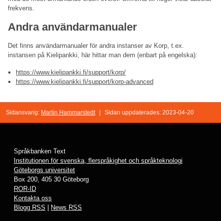
frekvens.
Andra användarmanualer
Det finns användarmanualer för andra instanser av Korp, t.ex.
instansen på Kielipankki, här hittar man dem (enbart på engelska):
https://www.kielipankki.fi/support/korp/
https://www.kielipankki.fi/support/korp-advanced
Sidansvarig:
Martin Hammarstedt
|
Sidan uppdaterades: 2023-04-20
Språkbanken Text
Institutionen för svenska, flerspråkighet och språkteknologi
Göteborgs universitet
Box 200, 405 30 Göteborg
ROR-ID
Kontakta oss
Blogg RSS
|
News RSS