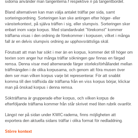
sidorna använder man tangenterna
f
respektive
n
på tangentbordet.
Bland alternativen kan man välja antalet träffar per sida, samt
sorteringsordning. Sorteringen kan ske antingen efter höger- eller
vänsterkontext, på själva träffen i sig, eller slumpvis. Sorteringen sker
enbart inom varje korpus. Med standardvalet "förekomst" kommer
träffarna visas i den ordning de förekommer i korpusen, vilket i många
fall är en delvis slumpvis ordning av upphovsrättsliga skäl.
Förutsatt att man har sökt i mer än en korpus, kommer det till höger om
texten som anger hur många träffar sökningen gav finnas en färgad
remsa. Denna visar med alternerande färger storleksförhållandet mellan
träffmängden i de olika korpusarna, och genom att föra musen över
dem ser man vilken korpus varje bit representerar. För att snabbt
komma till den träffsida där träffarna från en viss korpus börjar, klickar
man på önskad korpus i denna remsa.
Sökträffarna är grupperade efter korpus, och vilken korpus de
efterföljande träffarna kommer från står skrivet med liten rubrik ovanför.
Längst ner på sidan under KWIC-raderna, finns möjligheten att
exportera den aktuella sidans träffar i olika format för nedladdning.
Större kontext