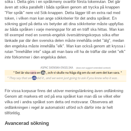
söka i. Detta görs i en språkmeny ovanför första tokenrutan. Det går
även att söka parallellt i båda språken genom att trycka på knappen
"Fler språk" nere vid Sök-knappen. Detta lägger till en extra rad med
token, i vilken man kan ange sökkriterier för det andra språket. En
sökning gjord på detta vis betyder att dina sökkriterier måste uppfyllas
av båda språken i varje meningspar för att en träff ska hittas. Man kan
till exempel med en svensk-engelsk översättningskorpus söka efter
länkade par där den svenska delen måste innehålla ordet "älg", medan
den engelska måste innehålla "elk". Man kan också genom att kryssa i
rutan "Innehåller inte" säga att man bara vill ha de träffar där ordet "elk"
inte
förkommer i den engelska delen.
För vissa korpusar finns det utöver meningslänkning även
ordlänkning
.
Genom att markera ett ord på ena språket kan man då se vilket eller
vilka ord i andra språket som detta ord motsvarar. Observera att
ordlänkningen i regel är automatiskt utförd och därför inte är helt
tillförlitlig.
Avancerad sökning