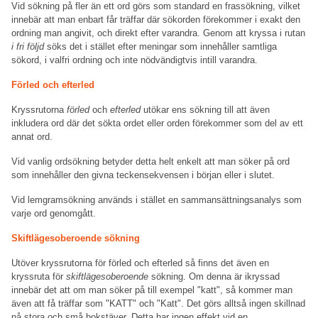
Vid sökning på fler än ett ord görs som standard en frassökning, vilket
innebär att man enbart får träffar där sökorden förekommer i exakt den
ordning man angivit, och direkt efter varandra. Genom att kryssa i rutan
i fri följd
söks det i stället efter meningar som innehåller samtliga
sökord, i valfri ordning och inte nödvändigtvis intill varandra.
Förled och efterled
Kryssrutorna
förled
och
efterled
utökar ens sökning till att även
inkludera ord där det sökta ordet eller orden förekommer som del av ett
annat ord.
Vid vanlig ordsökning betyder detta helt enkelt att man söker på ord
som innehåller den givna teckensekvensen i början eller i slutet.
Vid lemgramsökning används i stället en sammansättningsanalys som
varje ord genomgått.
Skiftlägesoberoende sökning
Utöver kryssrutorna för förled och efterled så finns det även en
kryssruta för
skiftlägesoberoende
sökning. Om denna är ikryssad
innebär det att om man söker på till exempel "katt", så kommer man
även att få träffar som "KATT" och "Katt". Det görs alltså ingen skillnad
på stora och små bokstäver. Detta har ingen effekt vid en