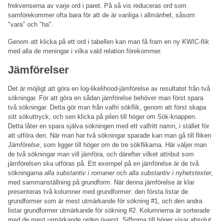
frekvenserna av varje ord i paret. På så vis reduceras ord som
samförekommer ofta bara för att de är vanliga i allmänhet, såsom
"vara" och "ha".
Genom att klicka på ett ord i tabellen kan man få fram en ny KWIC-flik
med alla de meningar i vilka vald relation förekommer.
Jämförelser
Det är möjligt att göra en log-likelihood-jämförelse av resultatet från två
sökningar. För att göra en sådan jämförelse behöver man först spara
två sökningar. Detta gör man från valfri sökflik, genom att först skapa
sitt sökuttryck, och sen klicka på pilen till höger om Sök-knappen.
Detta låter en spara själva sökningen med ett valfritt namn, i stället för
att utföra den. När man har två sökningar sparade kan man gå till fliken
Jämförelse
, som ligger till höger om de tre sökflikarna. Här väljer man
de två sökningar man vill jämföra, och därefter vilket attribut som
jämförelsen ska utföras på. Ett exempel på en jämförelse är de två
sökningarna
alla substantiv i romaner
och
alla substantiv i nyhetstexter
,
med sammanställning på
grundform
. När denna jämförelse är klar
presenteras två kolumner med grundformer: den första listar de
grundformer som är mest utmärkande för sökning #1, och den andra
listar grundformer utmärkande för sökning #2. Kolumnerna är sorterade
med de mest urmärkande orden överst. Siffrorna till höger visar absolut