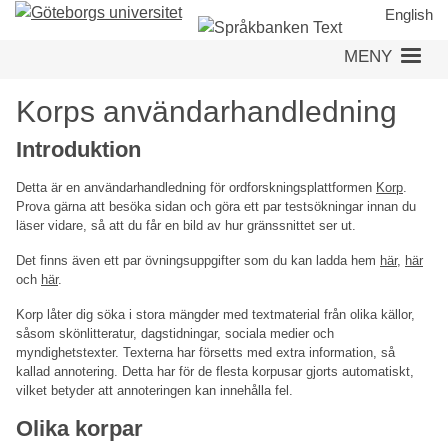
Hoppa
English
till
MENY
huvudinnehåll
Korps användarhandledning
Introduktion
Detta är en användarhandledning för ordforskningsplattformen
Korp
.
Prova gärna att besöka sidan och göra ett par testsökningar innan du
läser vidare, så att du får en bild av hur gränssnittet ser ut.
Det finns även ett par övningsuppgifter som du kan ladda hem
här
,
här
och
här
.
Korp låter dig söka i stora mängder med textmaterial från olika källor,
såsom skönlitteratur, dagstidningar, sociala medier och
myndighetstexter. Texterna har försetts med extra information, så
kallad annotering. Detta har för de flesta korpusar gjorts automatiskt,
vilket betyder att annoteringen kan innehålla fel.
Olika korpar