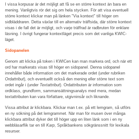
I vissa korpusar är det möjligt att få se en större kontext än bara en
mening. Vanligtvis rör det sig om hela stycken. För att visa eventuell
större kontext klickar man på länken "Via kontext" till höger om
sidbläddraren. Detta växlar till en alternativ träffsida, där större kontext
visas i de fall det är möjligt, och varje träffrad är radbruten för enklare
läsning. I övrigt fungerar kontextläget precis som det vanliga KWIC-
läget.
Sidopanelen
Genom att klicka på token i KWICen kan man markera ord, och när ett
ord har markerats visas till höger en sidopanel. Denna sidopanel
innehåller både information om det markerade ordet (under rubriken
Ordattribut
), och eventuellt också den mening eller större text som
ordet ingår i (under
Textattribut
). Ordattributen är information som
ordklass, grundform, sammansättningsanalys med mera, medan
textattributen kan vara författare, utgivninsår och liknande.
Vissa attribut är klickbara. Klickar man t.ex. på ett lemgram, så utförs
en ny sökning på det lemgrammet. När man för musen över många
klickbara attribut dyker det till höger upp en liten länk som i en ny
webbläsarflik tar en till
Karp
, Språkbankens sökgränssnitt för lexikala
resurser.