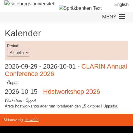
Hoppa
English
till
MENY
huvudinnehåll
Kalender
Period:
2026-09-29
-
2026-10-01
-
CLARIN Annual
Conference 2026
- Öppet
2026-10-15
-
Höstworkshop 2026
Workshop - Öppet
Årets höstworkshop äger rum torsdagen den 15 oktober i Uppsala.
Sidansvarig:
sb-webb