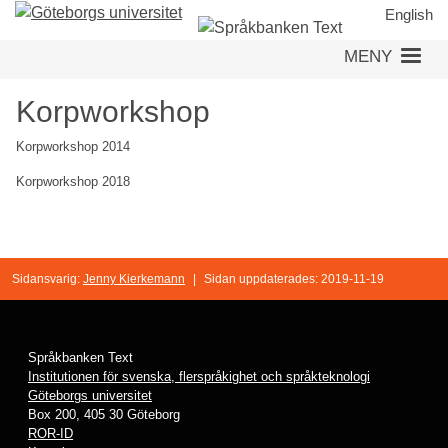
Hoppa
English
till
MENY
huvudinnehåll
Korpworkshop
Korpworkshop 2014
Korpworkshop 2018
Sidansvarig:
Jenny Kierkemann
|
Sidan uppdaterades: 2019-11-19
Språkbanken Text
Institutionen för svenska, flerspråkighet och språkteknologi
Göteborgs universitet
Box 200, 405 30 Göteborg
ROR-ID