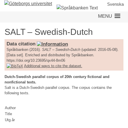
Skip
Svenska
to
MENU
main
content
SALT – Swedish-Dutch
Data citation
Språkbanken (2016).
SALT – Swedish-Dutch
(updated: 2016-05-08).
[Data set]. Enriched and distributed by Språkbanken.
https://doi.org/10.23695/qx44-8m06
Additional ways to cite the dataset.
Dutch-Swedish parallel corpus of 20th century fictional and
nonfictional texts.
Salt is a Dutch-Swedish parallel corpus. The corpus contains the
following texts.
Author
Title
Utg.år