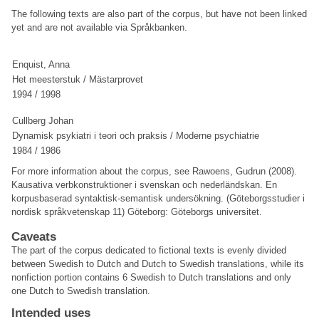
The following texts are also part of the corpus, but have not been linked
yet and are not available via Språkbanken.
Enquist, Anna
Het meesterstuk / Mästarprovet
1994 / 1998
Cullberg Johan
Dynamisk psykiatri i teori och praksis / Moderne psychiatrie
1984 / 1986
For more information about the corpus, see Rawoens, Gudrun (2008).
Kausativa verbkonstruktioner i svenskan och nederländskan. En
korpusbaserad syntaktisk-semantisk undersökning. (Göteborgsstudier i
nordisk språkvetenskap 11) Göteborg: Göteborgs universitet.
Caveats
The part of the corpus dedicated to fictional texts is evenly divided
between Swedish to Dutch and Dutch to Swedish translations, while its
nonfiction portion contains 6 Swedish to Dutch translations and only
one Dutch to Swedish translation.
Intended uses