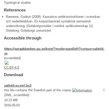
Typological studies
References
Rawoens, Gudrun (2008). Kausativa verbkonstruktioner i svenskan
och nederländskan. En korpusbaserad syntaktisk-semantisk
undersökning. (Göteborgsstudier i nordisk språkvetenskap 11)
Göteborg: Göteborgs universitet.
Accessible through
https://spraakbanken.gu.se/korp/?mode=parallel#?corpus=saltnld-
sv
(scrambled)
CC-BY-4.0
Download
saltnld-sv.xml.bz2
this file contains the Swedish part of the corpus
(XML, scrambled)
18.23 MB
2016-05-03