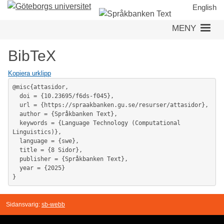
Hoppa
English
till
MENY
huvudinnehåll
BibTeX
Kopiera urklipp
@misc{attasidor,

  doi = {10.23695/f6ds-f045},

  url = {https://spraakbanken.gu.se/resurser/attasidor},

  author = {Språkbanken Text},

  keywords = {Language Technology (Computational 
Linguistics)},

  language = {swe},

  title = {8 Sidor},

  publisher = {Språkbanken Text},

  year = {2025}

}
Sidansvarig:
sb-webb