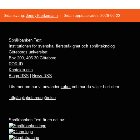
Sidansvarig:
Jenny Kierkemann
|
Sidan uppdaterades: 2026-06-22
Språkbanken Text
Institutionen för svenska, flerspråkighet och språkteknologi
Göteborgs universitet
Box 200, 405 30 Göteborg
ROR-ID
Kontakta oss
Blogg RSS
|
News RSS
Läs mer om hur vi använder
kakor
och hur du väljer bort dem.
Tillgänglighetsredogörelse
.
Språkbanken Text är en del av: