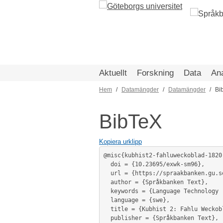
Hoppa
till
huvudinnehåll
Aktuellt
Forskning
Data
An
Hem
Datamängder
Datamängder
Bi
Länkstig
BibTeX
Kopiera urklipp
@misc{kubhist2-fahluweckoblad-1820,
  doi = {10.23695/exwk-sm96},

  url = {https://spraakbanken.gu.se/resurser/kubhist2-fahluweckoblad-1820},

  author = {Språkbanken Text},

  keywords = {Language Technology (Computational Linguistics)},

  language = {swe},

  title = {Kubhist 2: Fahlu Weckoblad 1820-talet},

  publisher = {Språkbanken Text},
