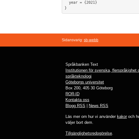
  year = {2021}

}
Sidansvarig:
sb-webb
Språkbanken Text
Institutionen för svenska, flerspråkighet
språkteknologi
Göteborgs universitet
Box 200, 405 30 Göteborg
ROR-ID
Kontakta oss
Blogg RSS
|
News RSS
Läs mer om hur vi använder
kakor
och hu
väljer bort dem.
Tillgänglighetsredogörelse
.