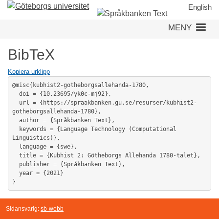
Hoppa
English
till
MENY
huvudinnehåll
BibTeX
Kopiera urklipp
@misc{kubhist2-gotheborgsallehanda-1780,

  doi = {10.23695/yk0c-mj92},

  url = {https://spraakbanken.gu.se/resurser/kubhist2-
gotheborgsallehanda-1780},

  author = {Språkbanken Text},

  keywords = {Language Technology (Computational 
Linguistics)},

  language = {swe},

  title = {Kubhist 2: Götheborgs Allehanda 1780-talet},

  publisher = {Språkbanken Text},

  year = {2021}

}
Sidansvarig:
sb-webb