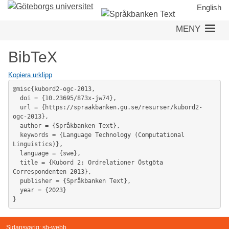
Hoppa
English
till
MENY
huvudinnehåll
BibTeX
Kopiera urklipp
@misc{kubord2-ogc-2013,

  doi = {10.23695/873x-jw74},

  url = {https://spraakbanken.gu.se/resurser/kubord2-
ogc-2013},

  author = {Språkbanken Text},

  keywords = {Language Technology (Computational 
Linguistics)},

  language = {swe},

  title = {Kubord 2: Ordrelationer Östgöta 
Correspondenten 2013},

  publisher = {Språkbanken Text},

  year = {2023}

}
Sidansvarig:
sb-webb