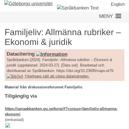
Hoppa
English
till
MENY
huvudinnehåll
Familjeliv: Allmänna rubriker –
Ekonomi & juridik
Datacitering
Språkbanken (2024).
Familjeliv: Allmänna rubriker – Ekonomi &
juridik
(uppdaterad: 2024-03-27). [Data set]. Bearbetad och
distribuerad av Språkbanken. https://doi.org/10.23695/xaps-et76
Ytterligare sätt att citera datamängden.
Material från diskussionsforumet Familjeliv.
Tillgänglig via
https://spraakbanken.gu.se/korp/#?corpus=familjeliv-allmanna-
ekonomi
(omkastad)