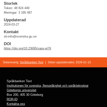
Storlek
Token: 48 824 449
Meningar: 3 185 487
Uppdaterad
2024-03-27
Kontakt
sb-info@svenska.gu.se
DOI
https://doi.org/10.23695/xaps-et76
Sidansvarig:
Språkbanken Text
|
Sidan uppdaterades: 2026-01-15
Språkbanken Text
Institutionen för svenska, flerspråkighet och språkteknologi
Göteborgs universitet
Box 200, 405 30 Göteborg
ROR-ID
Kontakta oss