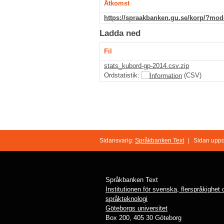
Åtkomst
https://spraakbanken.gu.se/korp/?mo
Ladda ned
Fil
stats_kubord-gp-2014.csv.zip
Ordstatistik:
(CSV)
Sidansvarig:
Språkbanken Text
|
Sidan uppd
Språkbanken Text
Institutionen för svenska, flerspråkighet
språkteknologi
Göteborgs universitet
Box 200, 405 30 Göteborg