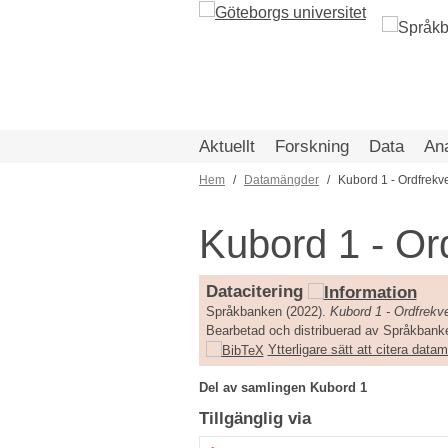
Hoppa
till
huvudinnehåll
Aktuellt
Forskning
Data
An
Hem
Datamängder
Kubord 1 - Ordfrek
Länkstig
Kubord 1 - Or
Datacitering
Språkbanken (2022).
Kubord 1 - Ordfrek
Bearbetad och distribuerad av Språkbanke
Ytterligare sätt att citera dat
Del av samlingen Kubord 1
Tillgänglig via