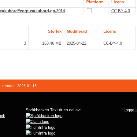
Plattform
Licens
de=kubord#corpus=kubord-gp-2014
CC-BY-4.0
Storlek
Modifierad
Licens
168.46 MB
2025-04-22
CC-BY-4.0
aterades: 2026-01-15
Språkbanken Text är en del av:
Logga i
 och