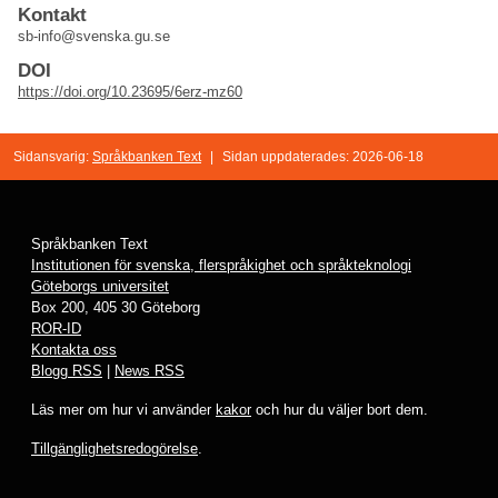
Kontakt
sb-info@svenska.gu.se
DOI
https://doi.org/10.23695/6erz-mz60
Sidansvarig:
Språkbanken Text
|
Sidan uppdaterades: 2026-06-18
Språkbanken Text
Institutionen för svenska, flerspråkighet och språkteknologi
Göteborgs universitet
Box 200, 405 30 Göteborg
ROR-ID
Kontakta oss
Blogg RSS
|
News RSS
Läs mer om hur vi använder
kakor
och hur du väljer bort dem.
Tillgänglighetsredogörelse
.