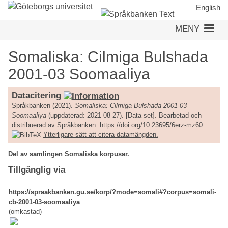
Hoppa
English
till
MENY
huvudinnehåll
Somaliska: Cilmiga Bulshada
2001-03 Soomaaliya
Datacitering
Språkbanken (2021).
Somaliska: Cilmiga Bulshada 2001-03
Soomaaliya
(uppdaterad: 2021-08-27). [Data set]. Bearbetad och
distribuerad av Språkbanken. https://doi.org/10.23695/6erz-mz60
Ytterligare sätt att citera datamängden.
Del av samlingen Somaliska korpusar.
Tillgänglig via
https://spraakbanken.gu.se/korp/?mode=somali#?corpus=somali-
cb-2001-03-soomaaliya
(omkastad)