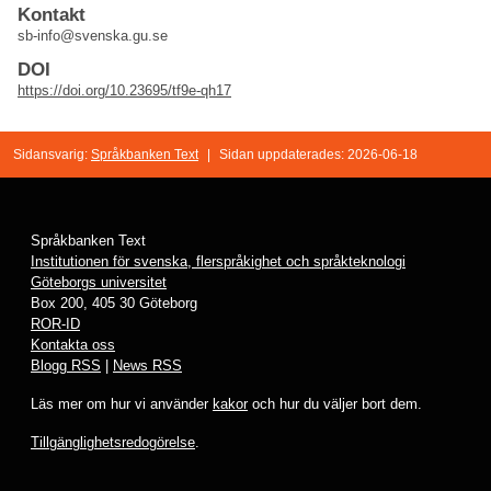
Kontakt
sb-info@svenska.gu.se
DOI
https://doi.org/10.23695/tf9e-qh17
Sidansvarig:
Språkbanken Text
|
Sidan uppdaterades: 2026-06-18
Språkbanken Text
Institutionen för svenska, flerspråkighet och språkteknologi
Göteborgs universitet
Box 200, 405 30 Göteborg
ROR-ID
Kontakta oss
Blogg RSS
|
News RSS
Läs mer om hur vi använder
kakor
och hur du väljer bort dem.
Tillgänglighetsredogörelse
.