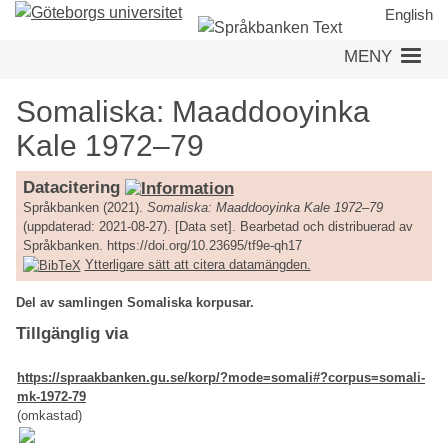
Hoppa
English
till
MENY
huvudinnehåll
Somaliska: Maaddooyinka
Kale 1972–79
Datacitering
Språkbanken (2021).
Somaliska: Maaddooyinka Kale 1972–79
(uppdaterad: 2021-08-27). [Data set]. Bearbetad och distribuerad av
Språkbanken. https://doi.org/10.23695/tf9e-qh17
Ytterligare sätt att citera datamängden.
Del av samlingen Somaliska korpusar.
Tillgänglig via
https://spraakbanken.gu.se/korp/?mode=somali#?corpus=somali-
mk-1972-79
(omkastad)