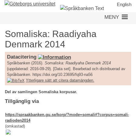
Hoppa
English
till
MENY
huvudinnehåll
Somaliska: Raadiyaha
Denmark 2014
Datacitering
Språkbanken (2016).
Somaliska: Raadiyaha Denmark 2014
(uppdaterad: 2016-09-29). [Data set]. Bearbetad och distribuerad av
Språkbanken. https://doi.org/10.23695/fq93-na56
Ytterligare sätt att citera datamängden.
Del av samlingen Somaliska korpusar.
Tillgänglig via
https://spraakbanken.gu.se/korp/?mode=somali#?corpus=somali-
radioden2014
(omkastad)