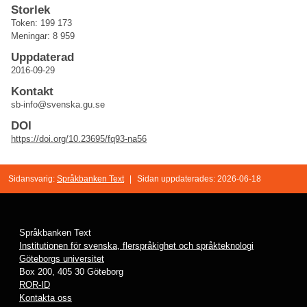
Storlek
Token: 199 173
Meningar: 8 959
Uppdaterad
2016-09-29
Kontakt
sb-info@svenska.gu.se
DOI
https://doi.org/10.23695/fq93-na56
Sidansvarig:
Språkbanken Text
|
Sidan uppdaterades: 2026-06-18
Språkbanken Text
Institutionen för svenska, flerspråkighet och språkteknologi
Göteborgs universitet
Box 200, 405 30 Göteborg
ROR-ID
Kontakta oss