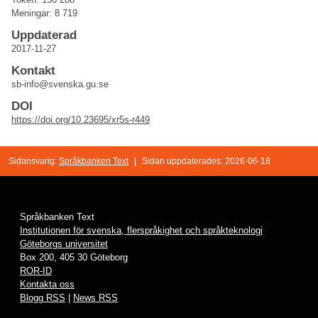
Meningar: 8 719
Uppdaterad
2017-11-27
Kontakt
sb-info@svenska.gu.se
DOI
https://doi.org/10.23695/xr5s-r449
Sidansvarig:
Språkbanken Text
|
Sidan uppdaterades: 2026-06-18
Språkbanken Text
Institutionen för svenska, flerspråkighet och språkteknologi
Göteborgs universitet
Box 200, 405 30 Göteborg
ROR-ID
Kontakta oss
Blogg RSS
|
News RSS