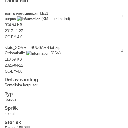
Ladda ned
somali-suugaan.xml.bz2
corpus
(XML, omkastad)
364.94 KB
2017-11-27
CC-BY-4.0
stats_SOMALI-SUUGAAN.txt.zip
Ordstatistik:
(CSV)
118.59 KB
2025-04-22
CC-BY-4.0
Del av samling
Somaliska korpusar
Typ
Korpus
Språk
somali
Storlek
Token: 156 288