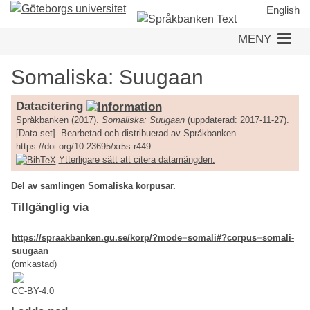
Hoppa
English
till
MENY
huvudinnehåll
Somaliska: Suugaan
Datacitering
Språkbanken (2017).
Somaliska: Suugaan
(uppdaterad: 2017-11-27).
[Data set]. Bearbetad och distribuerad av Språkbanken.
https://doi.org/10.23695/xr5s-r449
Ytterligare sätt att citera datamängden.
Del av samlingen Somaliska korpusar.
Tillgänglig via
https://spraakbanken.gu.se/korp/?mode=somali#?corpus=somali-
suugaan
(omkastad)
CC-BY-4.0