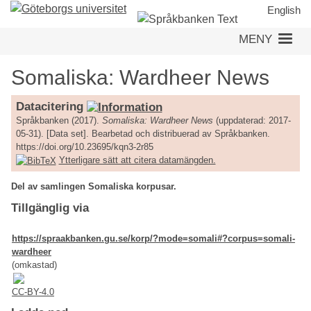
Hoppa
English
till
MENY
huvudinnehåll
Somaliska: Wardheer News
Datacitering
Språkbanken (2017).
Somaliska: Wardheer News
(uppdaterad: 2017-
05-31). [Data set]. Bearbetad och distribuerad av Språkbanken.
https://doi.org/10.23695/kqn3-2r85
Ytterligare sätt att citera datamängden.
Del av samlingen Somaliska korpusar.
Tillgänglig via
https://spraakbanken.gu.se/korp/?mode=somali#?corpus=somali-
wardheer
(omkastad)
CC-BY-4.0