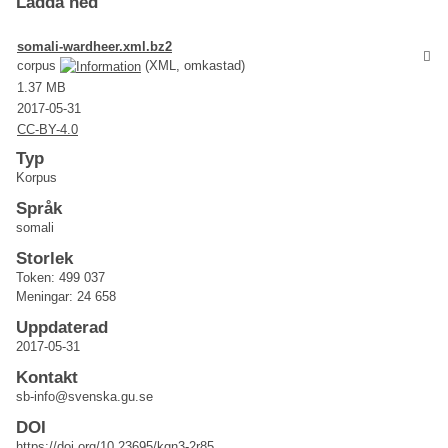
Ladda ned
somali-wardheer.xml.bz2
corpus
(XML, omkastad)
1.37 MB
2017-05-31
CC-BY-4.0
Typ
Korpus
Språk
somali
Storlek
Token: 499 037
Meningar: 24 658
Uppdaterad
2017-05-31
Kontakt
sb-info@svenska.gu.se
DOI
https://doi.org/10.23695/kqn3-2r85