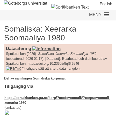
Hoppa
English
till
MENY
huvudinnehåll
Somaliska: Xeerarka
Soomaaliya 1980
Datacitering
Språkbanken (2026).
Somaliska: Xeerarka Soomaaliya 1980
(uppdaterad: 2026-02-17). [Data set]. Bearbetad och distribuerad av
Språkbanken. https://doi.org/10.23695/8qf6-6546
Ytterligare sätt att citera datamängden.
Del av samlingen Somaliska korpusar.
Tillgänglig via
https://spraakbanken.gu.se/korp/?mode=somali#?corpus=somali-
xeerarka-1980
(omkastad)