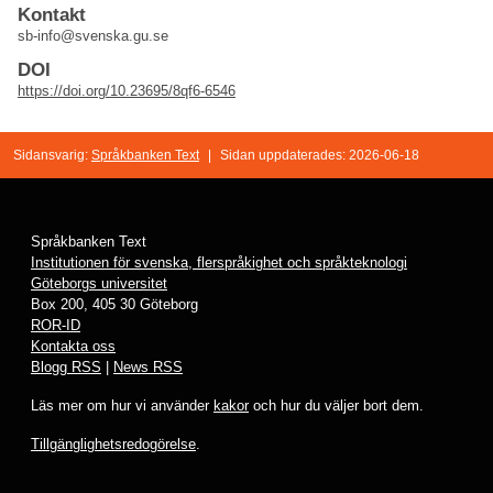
Kontakt
sb-info@svenska.gu.se
DOI
https://doi.org/10.23695/8qf6-6546
Sidansvarig:
Språkbanken Text
|
Sidan uppdaterades: 2026-06-18
Språkbanken Text
Institutionen för svenska, flerspråkighet och språkteknologi
Göteborgs universitet
Box 200, 405 30 Göteborg
ROR-ID
Kontakta oss
Blogg RSS
|
News RSS
Läs mer om hur vi använder
kakor
och hur du väljer bort dem.
Tillgänglighetsredogörelse
.