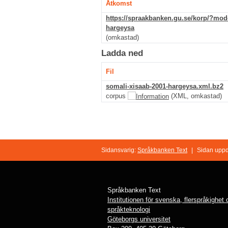
Åtkomst
https://spraakbanken.gu.se/korp/?mo
hargeysa
(omkastad)
Ladda ned
Fil
somali-xisaab-2001-hargeysa.xml.bz2
corpus
(XML, omkastad)
Sidansvarig:
Språkbanken Text
|
Sidan uppd
Språkbanken Text
Institutionen för svenska, flerspråkighet
språkteknologi
Göteborgs universitet