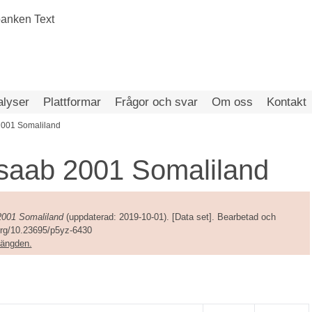
alyser
Plattformar
Frågor och svar
Om oss
Kontakt
2001 Somaliland
isaab 2001 Somaliland
2001 Somaliland
(uppdaterad: 2019-10-01). [Data set]. Bearbetad och
.org/10.23695/p5yz-6430
amängden.