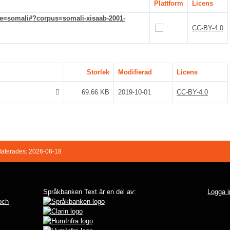
Plattform
Licens
de=somali#?corpus=somali-xisaab-2001-
CC-BY-4.0
Storlek
Modifierad
Licens
69.66 KB
2019-10-01
CC-BY-4.0
aterades: 2026-06-18
Språkbanken Text är en del av:
Logga i
 och