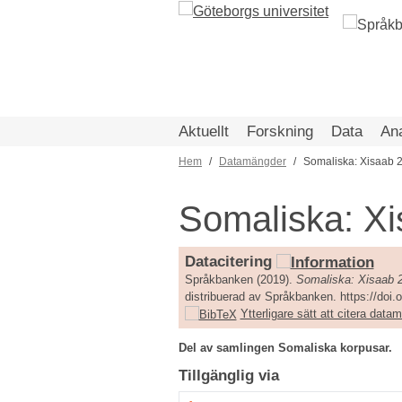
Hoppa
till
huvudinnehåll
Aktuellt
Forskning
Data
An
Hem
Datamängder
Somaliska: Xisaab 
Länkstig
Somaliska: X
Datacitering
Språkbanken (2019).
Somaliska: Xisaab 
distribuerad av Språkbanken. https://doi
Ytterligare sätt att citera dat
Del av samlingen Somaliska korpusar.
Tillgänglig via