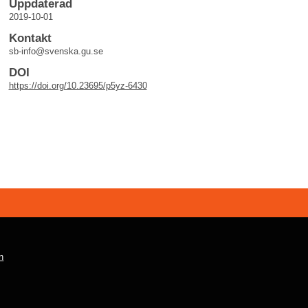
Uppdaterad
2019-10-01
Kontakt
sb-info@svenska.gu.se
DOI
https://doi.org/10.23695/p5yz-6430
n