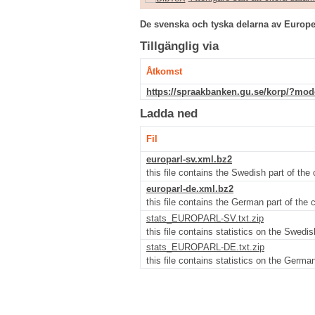
De svenska och tyska delarna av Europe
Tillgänglig via
Åtkomst
https://spraakbanken.gu.se/korp/?mod
Ladda ned
Fil
europarl-sv.xml.bz2
this file contains the Swedish part of the
europarl-de.xml.bz2
this file contains the German part of the
stats_EUROPARL-SV.txt.zip
this file contains statistics on the Swedi
stats_EUROPARL-DE.txt.zip
this file contains statistics on the Germa