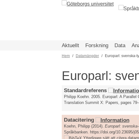
Hoppa
till
huvudinnehåll
Aktuellt
Forskning
Data
An
Hem
Datamängder
Europarl: svenska-t
Länkstig
Europarl: sve
Standardreferens
Philipp Koehn. 2005. Europarl: A Parallel
Translation Summit X: Papers, pages 79
Datacitering
Koehn, Philipp (2014).
Europarl: svenska-
Språkbanken. https://doi.org/10.23695/j0
Ytterligare sätt att citera dat