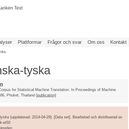
alyser
Plattformar
Frågor och svar
Om oss
Kontakt
yska
nska-tyska
 Corpus for Statistical Machine Translation. In Proceedings of Machine
–86, Phuket, Thailand
[publication]
tyska
(uppdaterad: 2014-04-29). [Data set]. Bearbetad och distribuerad av
5k-et50
amängden.