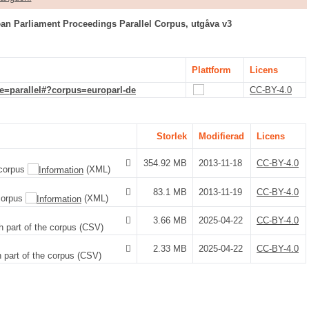
an Parliament Proceedings Parallel Corpus, utgåva v3
Plattform
Licens
e=parallel#?corpus=europarl-de
CC-BY-4.0
Storlek
Modifierad
Licens
354.92 MB
2013-11-18
CC-BY-4.0
 corpus
(XML)
83.1 MB
2013-11-19
CC-BY-4.0
 corpus
(XML)
3.66 MB
2025-04-22
CC-BY-4.0
sh part of the corpus (CSV)
2.33 MB
2025-04-22
CC-BY-4.0
n part of the corpus (CSV)