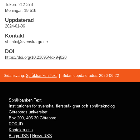
Token: 212 378
Meningar: 19 618
Uppdaterad
2024-01-06
Kontakt
sb-info@svenska.gu.se
DOI
https://doi.org/10.23695/4qx9-j028
Sidansvarig:
Språkbanken Text
|
Sidan uppdaterades: 2026-06-22
Språkbanken Text
Institutionen för svenska, flerspråkighet och språkteknologi
Göteborgs universitet
Box 200, 405 30 Göteborg
ROR-ID
Kontakta oss
Blogg RSS
|
News RSS