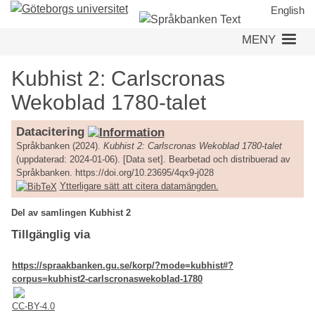
Hoppa
English
till
MENY
huvudinnehåll
Kubhist 2: Carlscronas
Wekoblad 1780-talet
Datacitering
Språkbanken (2024).
Kubhist 2: Carlscronas Wekoblad 1780-talet
(uppdaterad: 2024-01-06). [Data set]. Bearbetad och distribuerad av
Språkbanken. https://doi.org/10.23695/4qx9-j028
Ytterligare sätt att citera datamängden.
Del av samlingen Kubhist 2
Tillgänglig via
https://spraakbanken.gu.se/korp/?mode=kubhist#?
corpus=kubhist2-carlscronaswekoblad-1780
CC-BY-4.0