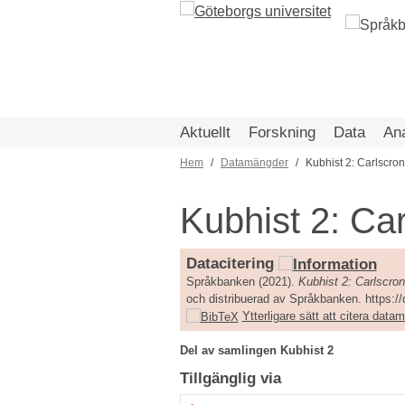
Hoppa
till
huvudinnehåll
Aktuellt
Forskning
Data
An
Hem
Datamängder
Kubhist 2: Carlscro
Länkstig
Kubhist 2: Ca
Datacitering
Språkbanken (2021).
Kubhist 2: Carlscro
och distribuerad av Språkbanken. https:/
Ytterligare sätt att citera dat
Del av samlingen Kubhist 2
Tillgänglig via