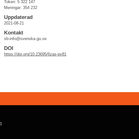
Token: 5 322 147
Meningar: 354 232
Uppdaterad
2021-08-21
Kontakt
sb-info@svenska.gu.se
DOI
https://doi.org/10.23695/6zas-pv81
n