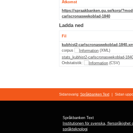
Åtkomst
https://spraakbanken.gu.se/korp/?mo
carlscronaswekoblad-1840
Ladda ned
Fil
kubhist2-carlscronaswekoblad-1840.xm
corpus
(XML)
stats_kubhist2-carlscronaswekoblad-1840
Ordstatistik:
(CSV)
Sidansvarig:
Språkbanken Text
|
Sidan uppd
Språkbanken Text
Institutionen för svenska, flerspråkighet
språkteknologi