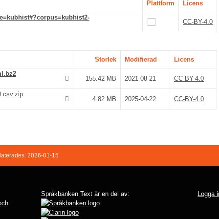
Plattform
Licens
de=kubhist#?corpus=kubhist2-
CC-BY-4.0
Storlek
Modifierad
Licens
l.bz2
155.42 MB
2021-08-21
CC-BY-4.0
.csv.zip
4.82 MB
2025-04-22
CC-BY-4.0
aterades: 2026-01-15
Språkbanken Text är en del av:
Logga i
 och