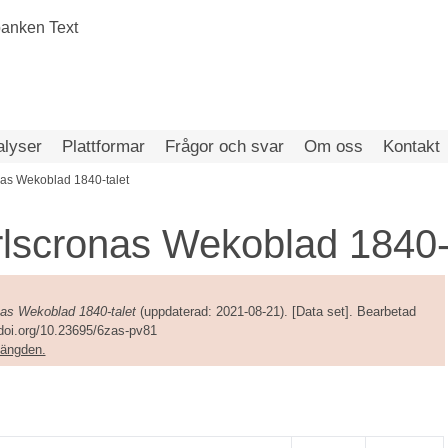
alyser
Plattformar
Frågor och svar
Om oss
Kontakt
nas Wekoblad 1840-talet
rlscronas Wekoblad 1840-
nas Wekoblad 1840-talet
(uppdaterad: 2021-08-21). [Data set]. Bearbetad
/doi.org/10.23695/6zas-pv81
amängden.