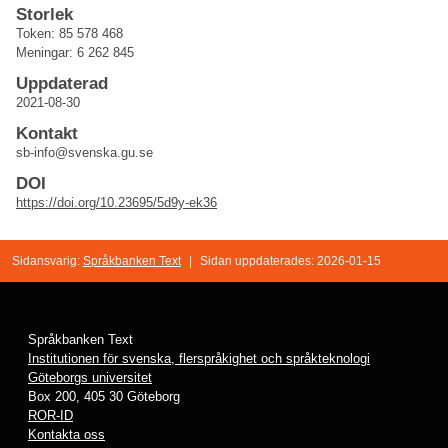
Storlek
Token: 85 578 468
Meningar: 6 262 845
Uppdaterad
2021-08-30
Kontakt
sb-info@svenska.gu.se
DOI
https://doi.org/10.23695/5d9y-ek36
Sidansvarig:
Språkbanken Text
|
Sidan uppdaterades: 2026-01-15
Språkbanken Text
Institutionen för svenska, flerspråkighet och språkteknologi
Göteborgs universitet
Box 200, 405 30 Göteborg
ROR-ID
Kontakta oss