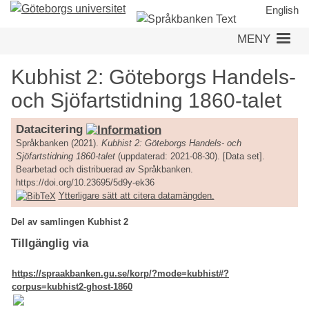
Hoppa
English
till
MENY
huvudinnehåll
Kubhist 2: Göteborgs Handels-
och Sjöfartstidning 1860-talet
Datacitering
Språkbanken (2021).
Kubhist 2: Göteborgs Handels- och
Sjöfartstidning 1860-talet
(uppdaterad: 2021-08-30). [Data set].
Bearbetad och distribuerad av Språkbanken.
https://doi.org/10.23695/5d9y-ek36
Ytterligare sätt att citera datamängden.
Del av samlingen Kubhist 2
Tillgänglig via
https://spraakbanken.gu.se/korp/?mode=kubhist#?
corpus=kubhist2-ghost-1860