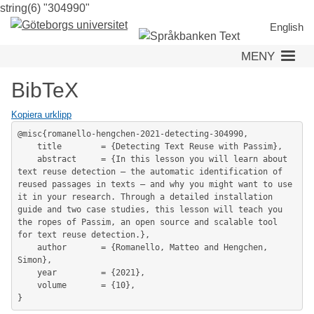
string(6) "304990"
Hoppa
till
English
huvudinnehåll
MENY
BibTeX
Kopiera urklipp
@misc{romanello-hengchen-2021-detecting-304990,

	title        = {Detecting Text Reuse with Passim},

	abstract     = {In this lesson you will learn about 
text reuse detection – the automatic identification of 
reused passages in texts – and why you might want to use 
it in your research. Through a detailed installation 
guide and two case studies, this lesson will teach you 
the ropes of Passim, an open source and scalable tool 
for text reuse detection.},

	author       = {Romanello, Matteo and Hengchen, 
Simon},

	year         = {2021},

	volume       = {10},
