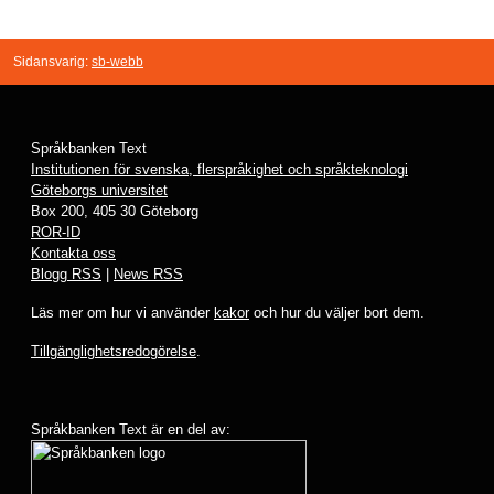
Sidansvarig:
sb-webb
Språkbanken Text
Institutionen för svenska, flerspråkighet och språkteknologi
Göteborgs universitet
Box 200, 405 30 Göteborg
ROR-ID
Kontakta oss
Blogg RSS
|
News RSS
Läs mer om hur vi använder
kakor
och hur du väljer bort dem.
Tillgänglighetsredogörelse
.
Språkbanken Text är en del av: