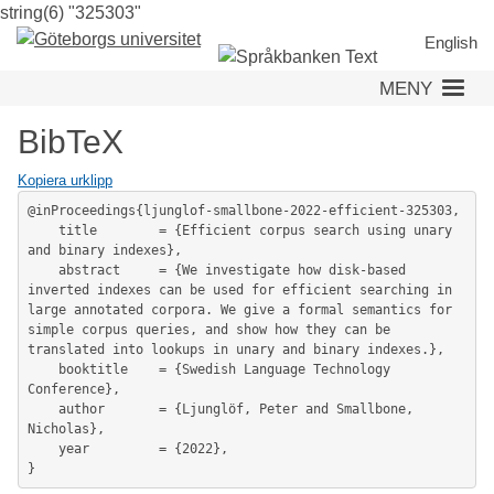
string(6) "325303"
Hoppa
till
English
huvudinnehåll
MENY
BibTeX
Kopiera urklipp
@inProceedings{ljunglof-smallbone-2022-efficient-325303,

	title        = {Efficient corpus search using unary 
and binary indexes},

	abstract     = {We investigate how disk-based 
inverted indexes can be used for efficient searching in 
large annotated corpora. We give a formal semantics for 
simple corpus queries, and show how they can be 
translated into lookups in unary and binary indexes.},

	booktitle    = {Swedish Language Technology 
Conference},

	author       = {Ljunglöf, Peter and Smallbone, 
Nicholas},

	year         = {2022},
