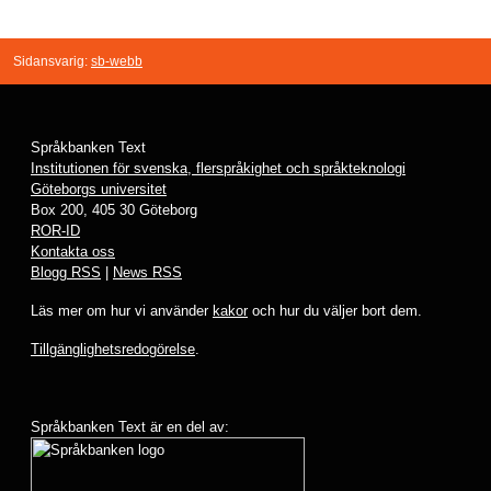
Sidansvarig:
sb-webb
Språkbanken Text
Institutionen för svenska, flerspråkighet och språkteknologi
Göteborgs universitet
Box 200, 405 30 Göteborg
ROR-ID
Kontakta oss
Blogg RSS
|
News RSS
Läs mer om hur vi använder
kakor
och hur du väljer bort dem.
Tillgänglighetsredogörelse
.
Språkbanken Text är en del av: