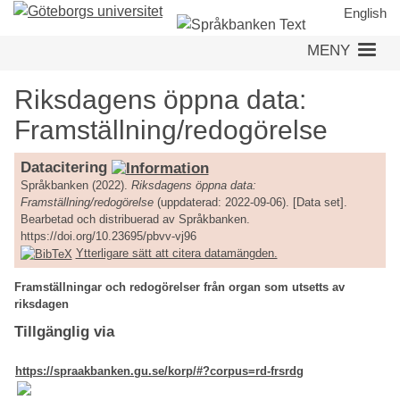
Hoppa
English
till
MENY
huvudinnehåll
Riksdagens öppna data:
Framställning/redogörelse
Datacitering
Språkbanken (2022).
Riksdagens öppna data:
Framställning/redogörelse
(uppdaterad: 2022-09-06). [Data set].
Bearbetad och distribuerad av Språkbanken.
https://doi.org/10.23695/pbvv-vj96
Ytterligare sätt att citera datamängden.
Framställningar och redogörelser från organ som utsetts av
riksdagen
Tillgänglig via
https://spraakbanken.gu.se/korp/#?corpus=rd-frsrdg