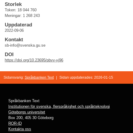
Storlek
Token: 18 044 760
Meningar: 1 268 243
Uppdaterad
2022-09-06
Kontakt
sb-info@svenska.gu.se
DOI
https://doi.org/10.23695/pbvv-vj96
Sidansvarig:
Språkbanken Text
|
Sidan uppdaterades: 2026-01-15
Språkbanken Text
Institutionen för svenska, flerspråkighet och språkteknologi
Göteborgs universitet
Box 200, 405 30 Göteborg
ROR-ID
Kontakta oss