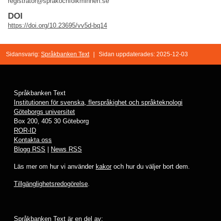
registrator@sprakochfolkminnen.se
DOI
https://doi.org/10.23695/vv5d-bq14
Sidansvarig:
Språkbanken Text
|
Sidan uppdaterades: 2025-12-03
Språkbanken Text
Institutionen för svenska, flerspråkighet och språkteknologi
Göteborgs universitet
Box 200, 405 30 Göteborg
ROR-ID
Kontakta oss
Blogg RSS
|
News RSS
Läs mer om hur vi använder
kakor
och hur du väljer bort dem.
Tillgänglighetsredogörelse
.
Språkbanken Text är en del av: