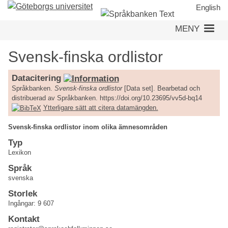
Hoppa
English
till
MENY
huvudinnehåll
Svensk-finska ordlistor
Datacitering
Språkbanken.
Svensk-finska ordlistor
[Data set]. Bearbetad och
distribuerad av Språkbanken. https://doi.org/10.23695/vv5d-bq14
Ytterligare sätt att citera datamängden.
Svensk-finska ordlistor inom olika ämnesområden
Typ
Lexikon
Språk
svenska
Storlek
Ingångar: 9 607
Kontakt