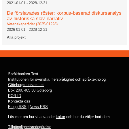
2021-01-01
-
2028-12-31
De förslavades röster: korpus-baserad diskursanalys
av historiska slav-narrativ
Vetenskapsrådet (2025-01228)
2026-01-01
-
2028-12-31
Alla projekt
Språkbanken Text
Institutionen för svenska, flerspråkighet och språkteknologi
Göteborgs universitet
Box 200, 405 30 Göteborg
ROR-ID
Kontakta oss
Blogg RSS
|
News RSS
Läs mer om hur vi använder
kakor
och hur du väljer bort dem.
Tillgänglighetsredogörelse
.