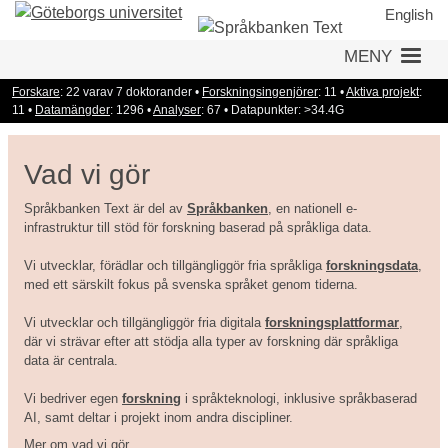
Hoppa
English
till
MENY
huvudinnehåll
Forskare
: 22 varav 7 doktorander •
Forskningsingenjörer
: 11 •
Aktiva projekt
:
11 •
Datamängder
: 1296 •
Analyser
: 67 • Datapunkter: >34.4G
Vad vi gör
Språkbanken Text är del av
Språkbanken
, en nationell e-
infrastruktur till stöd för forskning baserad på språkliga data.
Vi utvecklar, förädlar och tillgängliggör fria språkliga
forskningsdata
,
med ett särskilt fokus på svenska språket genom tiderna.
Vi utvecklar och tillgängliggör fria digitala
forskningsplattformar
,
där vi strävar efter att stödja alla typer av forskning där språkliga
data är centrala.
Vi bedriver egen
forskning
i språkteknologi, inklusive språkbaserad
AI, samt deltar i projekt inom andra discipliner.
Mer om vad vi gör