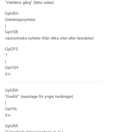
"Världens gång" (lätta sidan)
GpGBG
Göteborgsnyheter
|
GpVSB
västsvenska nyheter (från olika orter eller länsdelar)
GpGPS
?
|
GpVSH
d:o
GpGRA
"Grafitti" (reportage för yngre tonåringar)
|
GpVSL
d:o
GpGRÄ