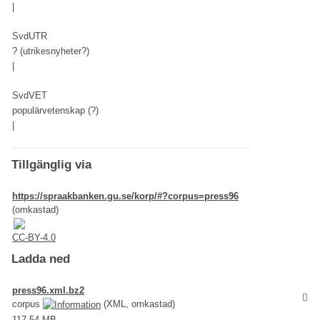
|
SvdUTR
? (utrikesnyheter?)
|
SvdVET
populärvetenskap (?)
|
Tillgänglig via
https://spraakbanken.gu.se/korp/#?corpus=press96
(omkastad)
CC-BY-4.0
Ladda ned
press96.xml.bz2
corpus
(XML, omkastad)
117.54 MB