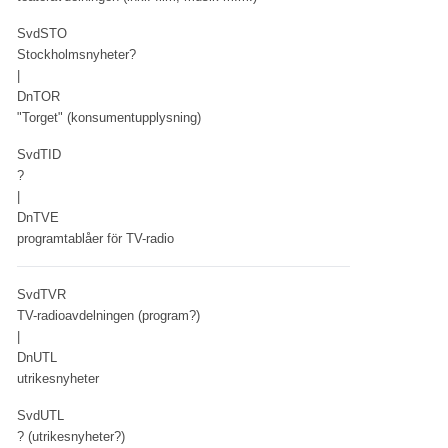
SvdSTO
Stockholmsnyheter?
|
DnTOR
"Torget" (konsumentupplysning)
SvdTID
?
|
DnTVE
programtablåer för TV-radio
SvdTVR
TV-radioavdelningen (program?)
|
DnUTL
utrikesnyheter
SvdUTL
? (utrikesnyheter?)