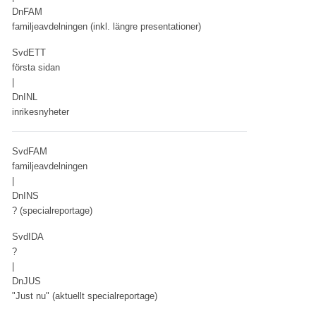
DnFAM
familjeavdelningen (inkl. längre presentationer)
SvdETT
första sidan
|
DnINL
inrikesnyheter
SvdFAM
familjeavdelningen
|
DnINS
? (specialreportage)
SvdIDA
?
|
DnJUS
"Just nu" (aktuellt specialreportage)