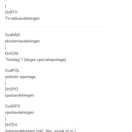
|
DnRTV
TV-radioavdelningen
SvdNÄR
ekonomiavdelningen
|
DnSON
"Söndag"? (längre specialreportage)
SvdPOL
politiskt reportage
|
DnSPO
sportavdelningen
SvdSPO
sportavdelningen
|
DnTEA
teateravdelningen (inkl. film, musik m.m.)