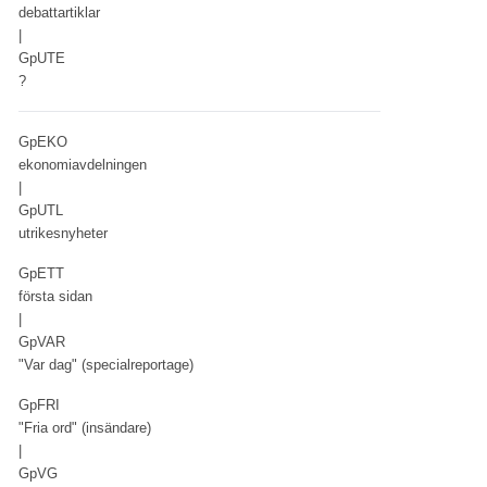
debattartiklar
|
GpUTE
?
GpEKO
ekonomiavdelningen
|
GpUTL
utrikesnyheter
GpETT
första sidan
|
GpVAR
"Var dag" (specialreportage)
GpFRI
"Fria ord" (insändare)
|
GpVG