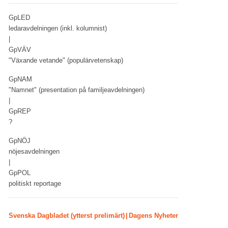
GpLED
ledaravdelningen (inkl. kolumnist)
|
GpVÄV
"Växande vetande" (populärvetenskap)
GpNAM
"Namnet" (presentation på familjeavdelningen)
|
GpREP
?
GpNÖJ
nöjesavdelningen
|
GpPOL
politiskt reportage
Svenska Dagbladet (ytterst prelimärt)
|
Dagens Nyheter