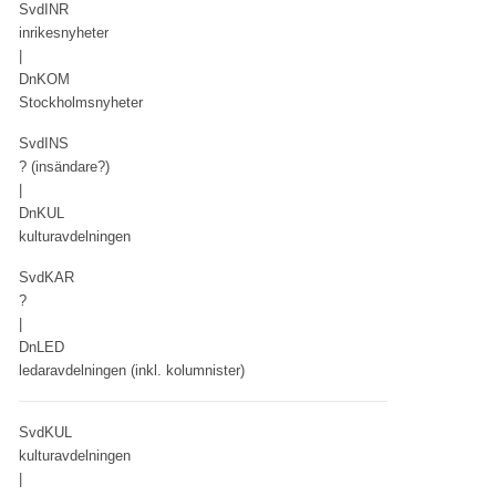
SvdINR
inrikesnyheter
|
DnKOM
Stockholmsnyheter
SvdINS
? (insändare?)
|
DnKUL
kulturavdelningen
SvdKAR
?
|
DnLED
ledaravdelningen (inkl. kolumnister)
SvdKUL
kulturavdelningen
|