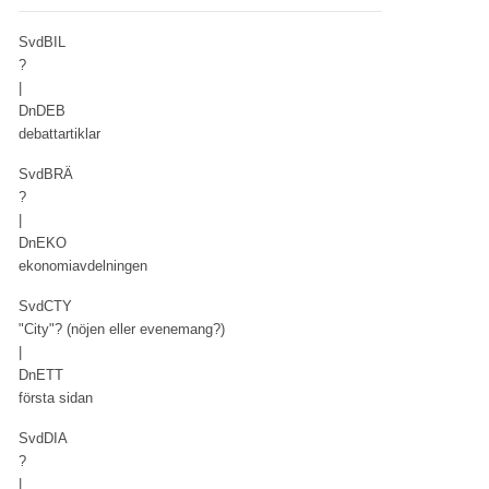
SvdBIL
?
|
DnDEB
debattartiklar
SvdBRÄ
?
|
DnEKO
ekonomiavdelningen
SvdCTY
"City"? (nöjen eller evenemang?)
|
DnETT
första sidan
SvdDIA
?
|