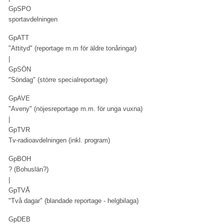
GpSPO
sportavdelningen
GpATT
"Attityd" (reportage m.m för äldre tonåringar)
|
GpSÖN
"Söndag" (större specialreportage)
GpAVE
"Aveny" (nöjesreportage m.m. för unga vuxna)
|
GpTVR
Tv-radioavdelningen (inkl. program)
GpBOH
? (Bohuslän?)
|
GpTVÅ
"Två dagar" (blandade reportage - helgbilaga)
GpDEB