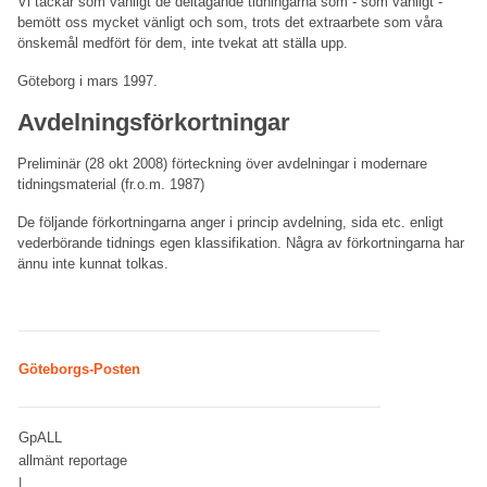
Vi tackar som vanligt de deltagande tidningarna som - som vanligt -
bemött oss mycket vänligt och som, trots det extraarbete som våra
önskemål medfört för dem, inte tvekat att ställa upp.
Göteborg i mars 1997.
Avdelningsförkortningar
Preliminär (28 okt 2008) förteckning över avdelningar i modernare
tidningsmaterial (fr.o.m. 1987)
De följande förkortningarna anger i princip avdelning, sida etc. enligt
vederbörande tidnings egen klassifikation. Några av förkortningarna har
ännu inte kunnat tolkas.
Göteborgs-Posten
GpALL
allmänt reportage
|