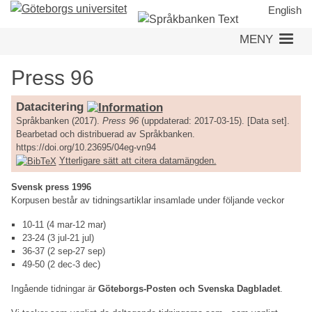
Hoppa
English
till
MENY
huvudinnehåll
Press 96
Datacitering
Språkbanken (2017).
Press 96
(uppdaterad: 2017-03-15). [Data set].
Bearbetad och distribuerad av Språkbanken.
https://doi.org/10.23695/04eg-vn94
Ytterligare sätt att citera datamängden.
Svensk press 1996
Korpusen består av tidningsartiklar insamlade under följande veckor
10-11 (4 mar-12 mar)
23-24 (3 jul-21 jul)
36-37 (2 sep-27 sep)
49-50 (2 dec-3 dec)
Ingående tidningar är
Göteborgs-Posten och Svenska Dagbladet
.