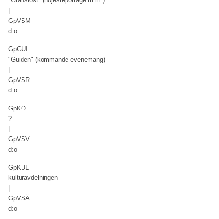
"Gränslöst" (nöjesreportage m.m.)
|
GpVSM
d:o
GpGUI
"Guiden" (kommande evenemang)
|
GpVSR
d:o
GpKO
?
|
GpVSV
d:o
GpKUL
kulturavdelningen
|
GpVSÄ
d:o