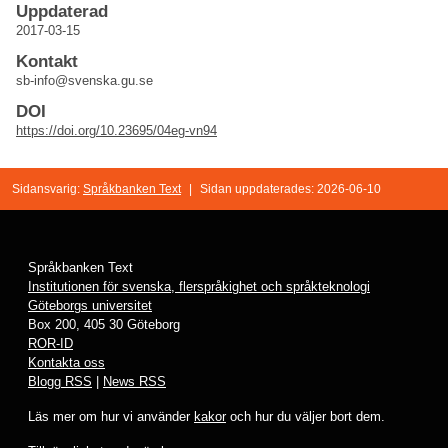
Uppdaterad
2017-03-15
Kontakt
sb-info@svenska.gu.se
DOI
https://doi.org/10.23695/04eg-vn94
Sidansvarig:
Språkbanken Text
|
Sidan uppdaterades: 2026-06-10
Språkbanken Text
Institutionen för svenska, flerspråkighet och språkteknologi
Göteborgs universitet
Box 200, 405 30 Göteborg
ROR-ID
Kontakta oss
Blogg RSS
|
News RSS
Läs mer om hur vi använder
kakor
och hur du väljer bort dem.