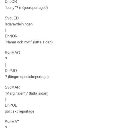
DnLOR
"Lorry"? (nöjesreportage?)
SvdLED
ledaravdelningen
|
DnNON
"Namn och nytt" (lätta sidan)
SvdMAG
?
|
DnPJO
? (längre specialreportage)
SvdMAR
"Marginalen"? (lätta sidan)
|
DnPOL
politiskt reportage
SvdMAT
?