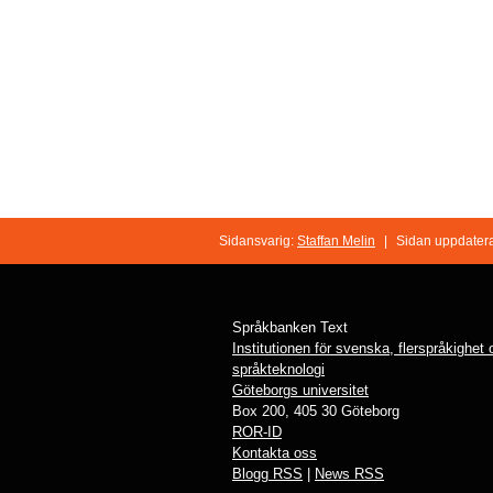
Sidansvarig:
Staffan Melin
|
Sidan uppdater
Språkbanken Text
Institutionen för svenska, flerspråkighet
språkteknologi
Göteborgs universitet
Box 200, 405 30 Göteborg
ROR-ID
Kontakta oss
Blogg RSS
|
News RSS