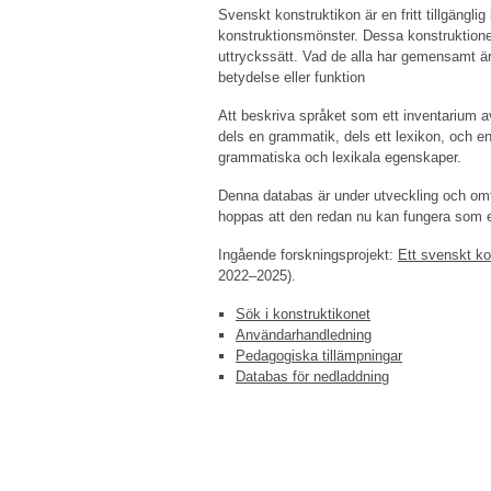
Svenskt konstruktikon är en fritt tillgängl
konstruktionsmönster. Dessa konstruktioner k
uttryckssätt. Vad de alla har gemensamt är
betydelse eller funktion
Att beskriva språket som ett inventarium av 
dels en grammatik, dels ett lexikon, och e
grammatiska och lexikala egenskaper.
Denna databas är under utveckling och om
hoppas att den redan nu kan fungera som e
Ingående forskningsprojekt:
Ett svenskt ko
2022–2025).
Sök i konstruktikonet
Användarhandledning
Pedagogiska tillämpningar
Databas för nedladdning