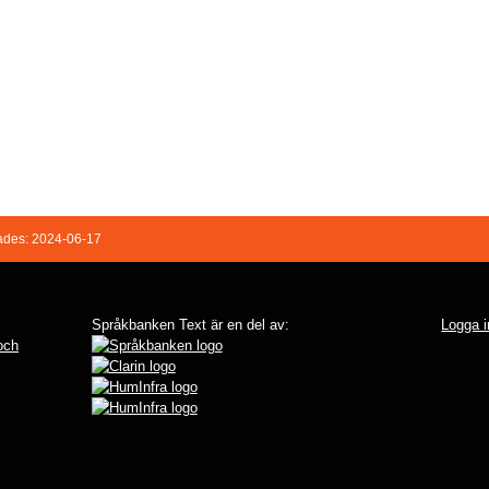
ades: 2024-06-17
Språkbanken Text är en del av:
Logga i
 och