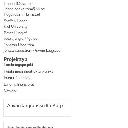
Linnea Bäckström
linnea.backstrom@hh.se
Högskolan i Halmstad
Steffen Höder
Kiel University
Peter Ljunglöf
peter.ljunglof@gu.se
Jonatan Uppström
jonatan.uppstrom@svenska.gu.se
Projekttyp
Forskningsprojekt
Forskningsinfrastrukturprojekt
Internt finansierat
Externt finansierat
Nätverk
Användargränssnitt i Karp