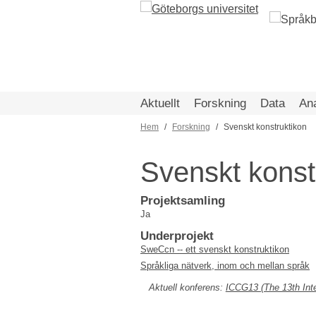
Hoppa
till
huvudinnehåll
Aktuellt
Forskning
Data
An
Hem
Forskning
Svenskt konstruktikon
Länkstig
Svenskt konst
Projektsamling
Ja
Underprojekt
SweCcn -- ett svenskt konstruktikon
Språkliga nätverk, inom och mellan språk
Aktuell konferens:
ICCG13 (The 13th Inte