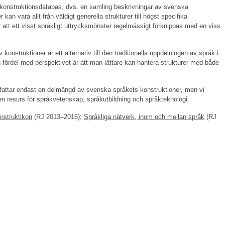
ig konstruktionsdatabas, dvs. en samling beskrivningar av svenska
an vara allt från väldigt generella strukturer till högst specifika
 att ett visst språkligt uttrycksmönster regelmässigt förknippas med en viss
konstruktioner är ett alternativ till den traditionella uppdelningen av språk i
n fördel med perspektivet är att man lättare kan hantera strukturer med både
fattar endast en delmängd av svenska språkets konstruktioner, men vi
n resurs för språkvetenskap, språkutbildning och språkteknologi.
nstruktikon
(RJ 2013–2016);
Språkliga nätverk, inom och mellan språk
(RJ