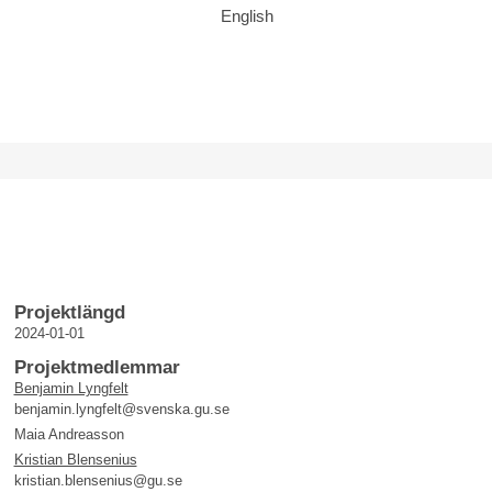
English
Projektlängd
2024-01-01
Projektmedlemmar
Benjamin Lyngfelt
benjamin.lyngfelt@svenska.gu.se
Maia Andreasson
Kristian Blensenius
kristian.blensenius@gu.se