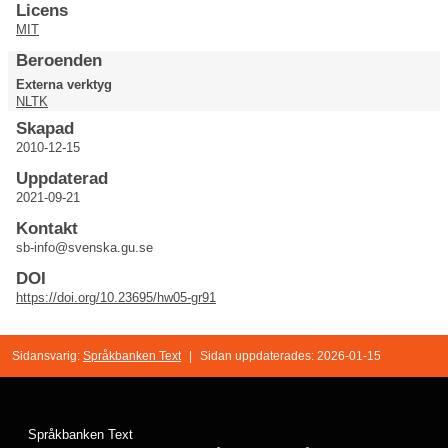
Licens
MIT
Beroenden
Externa verktyg
NLTK
Skapad
2010-12-15
Uppdaterad
2021-09-21
Kontakt
sb-info@svenska.gu.se
DOI
https://doi.org/10.23695/hw05-gr91
Sidansvarig:
Språkbanken Text
|
Sidan uppdaterades: 2026-01-15
Språkbanken Text