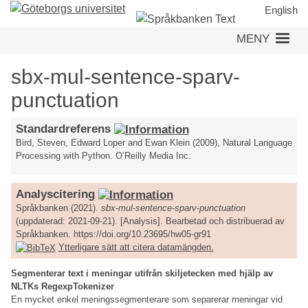
Hoppa
English
till
MENY
huvudinnehåll
sbx-mul-sentence-sparv-
punctuation
Standardreferens
Bird, Steven, Edward Loper and Ewan Klein (2009), Natural Language
Processing with Python. O’Reilly Media Inc.
Analyscitering
Språkbanken (2021).
sbx-mul-sentence-sparv-punctuation
(uppdaterad: 2021-09-21). [Analysis]. Bearbetad och distribuerad av
Språkbanken. https://doi.org/10.23695/hw05-gr91
Ytterligare sätt att citera datamängden.
Segmenterar text i meningar utifrån skiljetecken med hjälp av
NLTKs RegexpTokenizer
En mycket enkel meningssegmenterare som separerar meningar vid