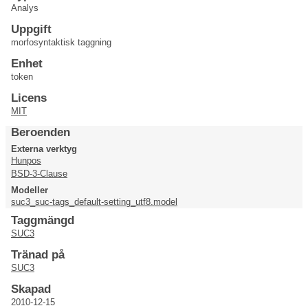
Analys
Uppgift
morfosyntaktisk taggning
Enhet
token
Licens
MIT
Beroenden
Externa verktyg
Hunpos
BSD-3-Clause
Modeller
suc3_suc-tags_default-setting_utf8.model
Taggmängd
SUC3
Tränad på
SUC3
Skapad
2010-12-15