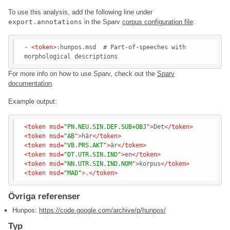
To use this analysis, add the following line under
export.annotations
in the Sparv
corpus configuration file
:
- 
<
token
>
:hunpos.msd  # Part-of-speeches with 
For more info on how to use Sparv, check out the
Sparv
documentation
.
Example output:
<
token
msd
=
"PN.NEU.SIN.DEF.SUB+OBJ"
>
Det
</
token
>
<
token
msd
=
"AB"
>
här
</
token
>
<
token
msd
=
"VB.PRS.AKT"
>
är
</
token
>
<
token
msd
=
"DT.UTR.SIN.IND"
>
en
</
token
>
<
token
msd
=
"NN.UTR.SIN.IND.NOM"
>
korpus
</
token
>
<
token
msd
=
"MAD"
>
.
</
token
>
Övriga referenser
Hunpos:
https://code.google.com/archive/p/hunpos/
Typ