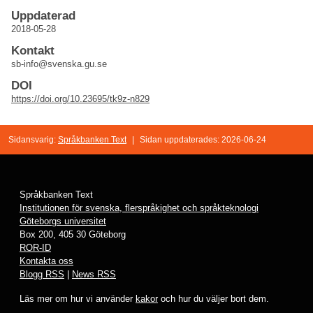
Uppdaterad
2018-05-28
Kontakt
sb-info@svenska.gu.se
DOI
https://doi.org/10.23695/tk9z-n829
Sidansvarig:
Språkbanken Text
|
Sidan uppdaterades: 2026-06-24
Språkbanken Text
Institutionen för svenska, flerspråkighet och språkteknologi
Göteborgs universitet
Box 200, 405 30 Göteborg
ROR-ID
Kontakta oss
Blogg RSS
|
News RSS
Läs mer om hur vi använder
kakor
och hur du väljer bort dem.