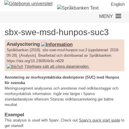
Hoppa
English
till
MENY
huvudinnehåll
sbx-swe-msd-hunpos-suc3
Analyscitering
Språkbanken (2018).
sbx-swe-msd-hunpos-suc3
(uppdaterad: 2018-
05-28). [Analysis]. Bearbetad och distribuerad av Språkbanken.
https://doi.org/10.23695/tk9z-n829
Ytterligare sätt att citera datamängden.
Annotering av morfosyntaktiska deskriptorer (SUC) med Hunpos
för svenska
Meningssegment analyseras och annoteras med ordklasstaggar och
morfosyntaktisk information. Ingår inte längre i Sparvs
standardanalyser eftersom Stanzas ordklassannotering ger bättre
resultat.
Exempel
This analysis is used with Sparv. Check out
Sparv's quick start guide
to
get started!