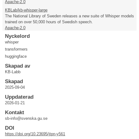
Apache-2.0
KBLab/kb-whisper-large
The National Library of Sweden releases a new suite of Whisper models
trained on over 50,000 hours of Swedish speech.
Apache-2.0
Nyckelord
whisper
transformers
huggingface
Skapad av
KB-Labb
Skapad
2025-09-04
Uppdaterad
2026-01-21
Kontakt
sb-info@svenska.gu.se
DOI
https://doi.org/10.23695/jtpn-y561