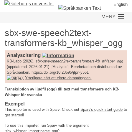
Hoppa
English
till
MENY
huvudinnehåll
sbx-swe-speech2text-
transformers-kb_whisper_ogg
Analyscitering
KB-Labb (2026).
sbx-swe-speech2text-transformers-kb_whisper_ogg
(uppdaterad: 2026-01-21). [Analysis]. Bearbetad och distribuerad av
Språkbanken. https://doi.org/10.23695/jtpn-y561
Ytterligare sätt att citera datamängden.
Transkription av ljudfil (ogg) till text med transformers och KB-
Whisper för svenska
Exempel
This importer is used with Sparv. Check out
Sparv's quick start guide
to
get started!
To use this importer, run Sparv with the argument
'sbx_whisper_import:parse_ogg':