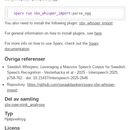
sparv
run
sbx_whisper_import
:parse_ogg
You also need to install the following plugin:
sbx_whisper_import
.
For general information on how to install plugins, see
here
.
For more info on how to use Sparv, check out the
Sparv
documentation
.
Övriga referenser
Swedish Whispers; Leveraging a Massive Speech Corpus for Swedish
Speech Recognition - Vesterbacka et al - 2025 - Interspeech 2025,
p758-762 - doi: 10.21437/Interspeech.2025-2646
Repository:
https://github.com/spraakbanken/sparv-sbx-whisper-
import
Del av samling
sbx-swe-mink_analyses
Typ
Hjälpverktyg
Licens