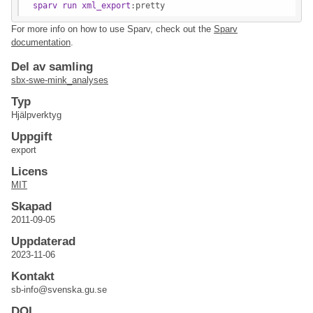
sparv
run
xml_export
:pretty
For more info on how to use Sparv, check out the
Sparv
documentation
.
Del av samling
sbx-swe-mink_analyses
Typ
Hjälpverktyg
Uppgift
export
Licens
MIT
Skapad
2011-09-05
Uppdaterad
2023-11-06
Kontakt
sb-info@svenska.gu.se
DOI