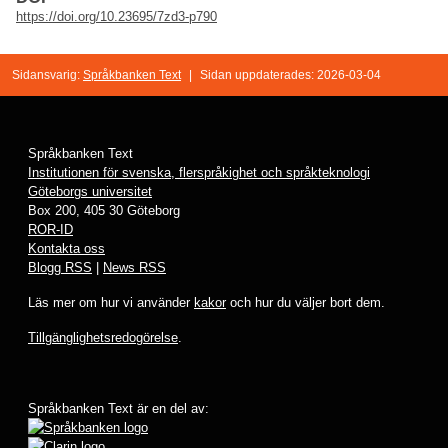
https://doi.org/10.23695/7zd3-p790
Sidansvarig:
Språkbanken Text
|
Sidan uppdaterades: 2026-03-04
Språkbanken Text
Institutionen för svenska, flerspråkighet och språkteknologi
Göteborgs universitet
Box 200, 405 30 Göteborg
ROR-ID
Kontakta oss
Blogg RSS
|
News RSS
Läs mer om hur vi använder
kakor
och hur du väljer bort dem.
Tillgänglighetsredogörelse
.
Språkbanken Text är en del av: