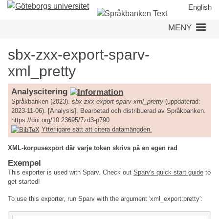
Hoppa
English
till
MENY
huvudinnehåll
sbx-zxx-export-sparv-
xml_pretty
Analyscitering
Språkbanken (2023).
sbx-zxx-export-sparv-xml_pretty
(uppdaterad:
2023-11-06). [Analysis]. Bearbetad och distribuerad av Språkbanken.
https://doi.org/10.23695/7zd3-p790
Ytterligare sätt att citera datamängden.
XML-korpusexport där varje token skrivs på en egen rad
Exempel
This exporter is used with Sparv. Check out
Sparv's quick start guide
to
get started!
To use this exporter, run Sparv with the argument 'xml_export:pretty':