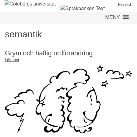
Hoppa
English
till
MENY
huvudinnehåll
semantik
Grym och häftig ordförändring
Läs mer
om
Grym
och
häftig
ordförändring