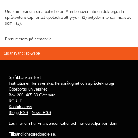
Ord kan förändra sina betydelser. Man behöver inte en doktorgrad i
språkvetenskap för att upptäcka att
grym
i (1) betyder inte samma sak
som i (2).
Prenumerera på semantik
Sidansvarig:
sb-webb
Språkbanken Text
Institutionen för svenska, flerspråkighet och språkteknologi
Göteborgs universitet
Box 200, 405 30 Göteborg
ROR-ID
Kontakta oss
Blogg RSS
|
News RSS
Läs mer om hur vi använder
kakor
och hur du väljer bort dem.
Tillgänglighetsredogörelse
.