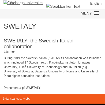
Hoppa
English
till
MENY
huvudinnehåll
SWETALY
SWETALY: the Swedish-Italian
collaboration
Läs mer
om
SWETALY:
During 2019 the Swedish-Italian (
SWETALY
) collaboration was launched
the
which included 17 Swedish (e.g., Karolinska Institutet, Linnaeus
Swedish-
University, Luleå University of Technology) and 16 Italian (e.g.,
Italian
University of Bologna, Sapienza University of Rome and University of
collaboration
Pisa) higher education institutions.
Prenumerera på SWETALY
Sidansvarig:
sb-webb