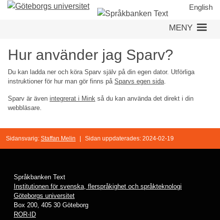
Hoppa
English
till
MENY
huvudinnehåll
Hur använder jag Sparv?
Du kan ladda ner och köra Sparv själv på din egen dator. Utförliga
instruktioner för hur man gör finns på
Sparvs egen sida
.
Sparv är även
integrerat i Mink
så du kan använda det direkt i din
webbläsare.
Sidansvarig:
Staffan Melin
|
Sidan uppdaterades: 2024-02-19
Språkbanken Text
Institutionen för svenska, flerspråkighet och språkteknologi
Göteborgs universitet
Box 200, 405 30 Göteborg
ROR-ID