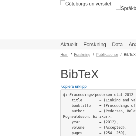
Hoppa
till
huvudinnehåll
Aktuellt
Forskning
Data
An
Hem
Forskning
Publikationer
BibTeX
Länkstig
BibTeX
Kopiera urklipp
@inProceedings{pedersen-etal-2012-
	title        = {Linking and validating Nordic and Baltic wordnets},

	booktitle    = {Proceedings of the 6th International Global Wordnet Conference},

	author       = {Pedersen, Bolette Sandford and Borin, Lars and Forsberg, Markus and Lindén, Krister and Orav, Heili and 
Rögnvaldsson, Eírikur},

	year         = {2012},

	volume       = {Accepted},

	pages        = {254--260},
