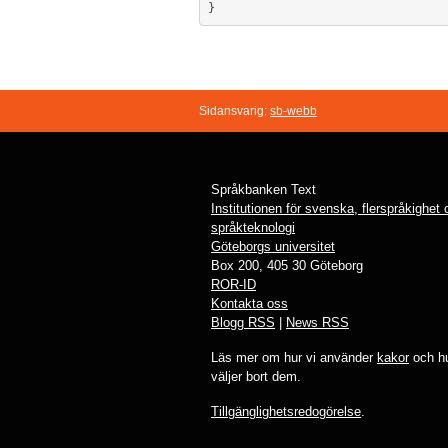
Sidansvarig:
sb-webb
Språkbanken Text
Institutionen för svenska, flerspråkighet
språkteknologi
Göteborgs universitet
Box 200, 405 30 Göteborg
ROR-ID
Kontakta oss
Blogg RSS
|
News RSS
Läs mer om hur vi använder
kakor
och hu
väljer bort dem.
Tillgänglighetsredogörelse
.