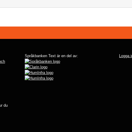
Språkbanken Text är en del av:
Logga i
 och
r du