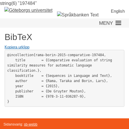
string(6) "197484"
Hoppa
till
English
huvudinnehåll
MENY
BibTeX
Kopiera urklipp
@incollection{rama-borin-2015-comparative-197484,

	title        = {Comparative evaluation of string 
similarity measures for automatic language 
classification.},

	booktitle    = {Sequences in Language and Text},

	author       = {Rama, Taraka and Borin, Lars},

	year         = {2015},

	publisher    = {De Gruyter Mouton},

	ISBN         = {978-3-11-036287-9},

Sidansvarig:
sb-webb