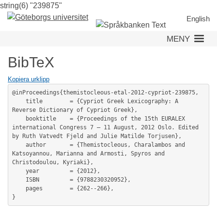
string(6) "239875"
Hoppa
till
English
huvudinnehåll
MENY
BibTeX
Kopiera urklipp
@inProceedings{themistocleous-etal-2012-cypriot-239875,

	title        = {Cypriot Greek Lexicography: A 
Reverse Dictionary of Cypriot Greek},

	booktitle    = {Proceedings of the 15th EURALEX 
international Congress 7 – 11 August, 2012 Oslo. Edited 
by Ruth Vatvedt Fjeld and Julie Matilde Torjusen},

	author       = {Themistocleous, Charalambos and 
Katsoyannou, Marianna and Armosti, Spyros and 
Christodoulou, Kyriaki},

	year         = {2012},

	ISBN         = {9788230320952},

	pages        = {262--266},
