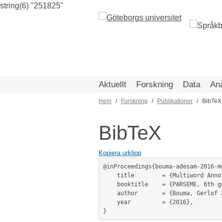
string(6) "251825"
Hoppa
till
huvudinnehåll
Aktuellt
Forskning
Data
An
Hem
Forskning
Publikationer
BibTeX
Länkstig
BibTeX
Kopiera urklipp
@inProceedings{bouma-adesam-2016-m
	title        = {Multiword Annotation in the Eukalyptus Treebank of Written Swedish},

	booktitle    = {PARSEME, 6th general meeting, 7-8 April 2016, Struga, FYR Macedonia },

	author       = {Bouma, Gerlof and Adesam, Yvonne},

	year         = {2016},
