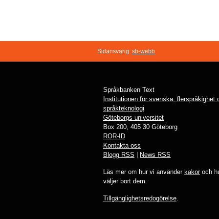
Sidansvarig:
sb-webb
Språkbanken Text
Institutionen för svenska, flerspråkighet
språkteknologi
Göteborgs universitet
Box 200, 405 30 Göteborg
ROR-ID
Kontakta oss
Blogg RSS
|
News RSS
Läs mer om hur vi använder
kakor
och hu
väljer bort dem.
Tillgänglighetsredogörelse
.