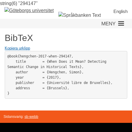
string(6) "294147"
Hoppa
till
English
huvudinnehåll
MENY
BibTeX
Kopiera urklipp
@book{hengchen-2017-when-294147,

	title        = {When Does it Mean? Detecting 
Semantic Change in Historical Texts},

	author       = {Hengchen, Simon},

	year         = {2017},

	publisher    = {Université libre de Bruxelles},

	address      = {Brussels},

Sidansvarig:
sb-webb