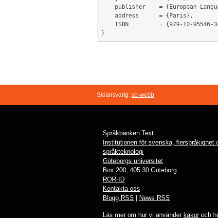
	publisher    = {European Language Resources Association},

	address      = {Paris},

	ISBN         = {979-10-95546-34-4 },

Sidansvarig:
sb-webb
Språkbanken Text
Institutionen för svenska, flerspråkighet
språkteknologi
Göteborgs universitet
Box 200, 405 30 Göteborg
ROR-ID
Kontakta oss
Blogg RSS
|
News RSS
Läs mer om hur vi använder
kakor
och hu