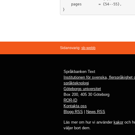
	pages        = {54--55},

Sidansvarig:
sb-webb
Språkbanken Text
Institutionen för svenska, flerspråkighet
språkteknologi
Göteborgs universitet
Box 200, 405 30 Göteborg
ROR-ID
Kontakta oss
Blogg RSS
|
News RSS
Läs mer om hur vi använder
kakor
och hu
väljer bort dem.