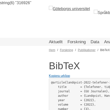
string(6) "316926"
Hoppa
till
huvudinnehåll
Aktuellt
Forskning
Data
An
Hem
Forskning
Publikationer
BibTeX
Länkstig
BibTeX
Kopiera urklipp
@article{landqvist-2022-telefoner-3
	title        = {Telefoner, tidpunkter och termometrar – i verkligheten och i språket},

	journal      = {GU Journalen},

	author       = {Landqvist, Hans},

	year         = {2022},

	volume       = {2022},

	number       = {3},
