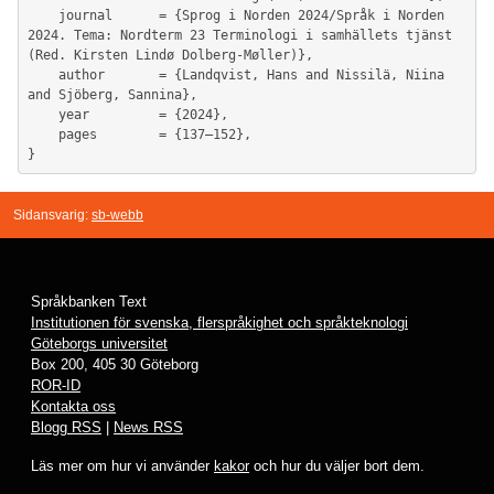
	journal      = {Sprog i Norden 2024/Språk i Norden 
2024. Tema: Nordterm 23 Terminologi i samhällets tjänst 
(Red. Kirsten Lindø Dolberg-Møller)},

	author       = {Landqvist, Hans and Nissilä, Niina 
and Sjöberg, Sannina},

	year         = {2024},

	pages        = {137–152},

Sidansvarig:
sb-webb
Språkbanken Text
Institutionen för svenska, flerspråkighet och språkteknologi
Göteborgs universitet
Box 200, 405 30 Göteborg
ROR-ID
Kontakta oss
Blogg RSS
|
News RSS
Läs mer om hur vi använder
kakor
och hur du väljer bort dem.