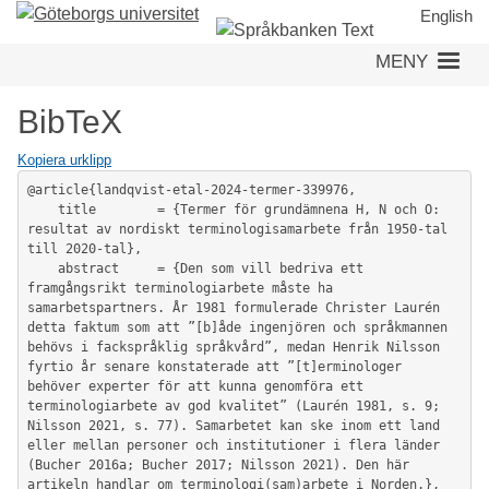
Hoppa
English
till
MENY
huvudinnehåll
BibTeX
Kopiera urklipp
@article{landqvist-etal-2024-termer-339976,

	title        = {Termer för grundämnena H, N och O: 
resultat av nordiskt terminologisamarbete från 1950-tal 
till 2020-tal},

	abstract     = {Den som vill bedriva ett 
framgångsrikt terminologiarbete måste ha 
samarbetspartners. År 1981 formulerade Christer Laurén 
detta faktum som att ”[b]åde ingenjören och språkmannen 
behövs i fackspråklig språkvård”, medan Henrik Nilsson 
fyrtio år senare konstaterade att ”[t]erminologer 
behöver experter för att kunna genomföra ett 
terminologiarbete av god kvalitet” (Laurén 1981, s. 9; 
Nilsson 2021, s. 77). Samarbetet kan ske inom ett land 
eller mellan personer och institutioner i flera länder 
(Bucher 2016a; Bucher 2017; Nilsson 2021). Den här 
artikeln handlar om terminologi(sam)arbete i Norden.},
