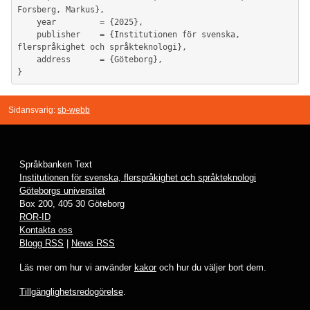
Forsberg, Markus},

	year         = {2025},

	publisher    = {Institutionen för svenska, 
flerspråkighet och språkteknologi},

	address      = {Göteborg},

Sidansvarig:
sb-webb
Språkbanken Text
Institutionen för svenska, flerspråkighet och språkteknologi
Göteborgs universitet
Box 200, 405 30 Göteborg
ROR-ID
Kontakta oss
Blogg RSS
|
News RSS
Läs mer om hur vi använder
kakor
och hur du väljer bort dem.
Tillgänglighetsredogörelse
.