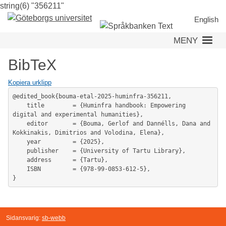
string(6) "356211"
Hoppa
till
English
huvudinnehåll
MENY
BibTeX
Kopiera urklipp
@edited_book{bouma-etal-2025-huminfra-356211,

	title        = {Huminfra handbook: Empowering 
digital and experimental humanities},

	editor       = {Bouma, Gerlof and Dannélls, Dana and 
Kokkinakis, Dimitrios and Volodina, Elena},

	year         = {2025},

	publisher    = {University of Tartu Library},

	address      = {Tartu},

	ISBN         = {978-99-0853-612-5},

Sidansvarig:
sb-webb